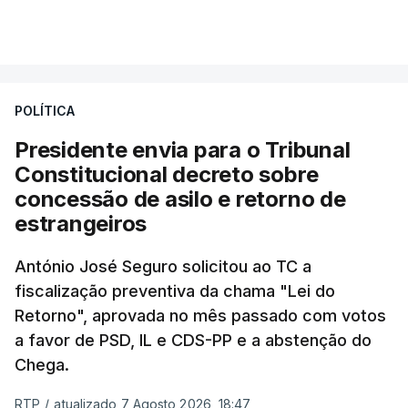
essa reforma específica".
VER MAIS
António José Seguro entende que a reforma reúne
treze apoios sociais "num só" e pretende "tornar o
POLÍTICA
sistema mais simples, mais justo e transparente".
Presidente envia para o Tribunal
"Sempre que seja possível reduzir burocracias,
Constitucional decreto sobre
eliminar sobreposições e garantir que os apoios
concessão de asilo e retorno de
chegam a quem mais necessita, estaremos a dar
estrangeiros
um passo na direção certa", argumenta o
António José Seguro solicitou ao TC a
Presidente da República.
fiscalização preventiva da chama "Lei do
Retorno", aprovada no mês passado com votos
Assegurar que "ninguém é
a favor de PSD, IL e CDS-PP e a abstenção do
prejudicado"
Chega.
RTP
/
atualizado 7 Agosto 2026, 18:47