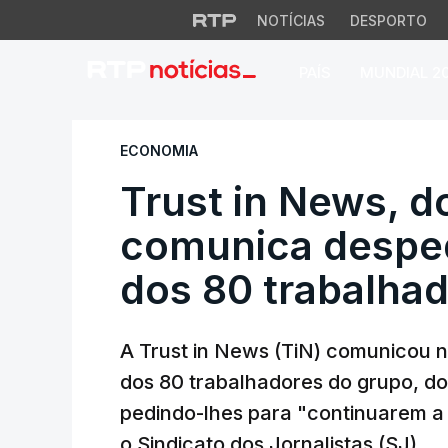
NOTÍCIAS
DESPORTO
PAÍS
MUNDIAL 2
Trust in News, do
ECONOMIA
Trust in News, d
comunica desped
dos 80 trabalha
A Trust in News (TiN) comunicou n
dos 80 trabalhadores do grupo, do
pedindo-lhes para "continuarem a 
o Sindicato dos Jornalistas (SJ).