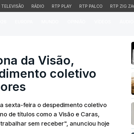
TELEVISÃO
RÁDIO
RTP PLAY
RTP PALCO
RTP ZIG ZA
026
EUROPA
MUNDO
OPINIÃO
VÍDEOS
ÁUDIO
na da Visão, comunica d
ona da Visão,
imento coletivo
dores
a sexta-feira o despedimento coletivo
no de títulos como a Visão e Caras,
trabalhar sem receber", anunciou hoje