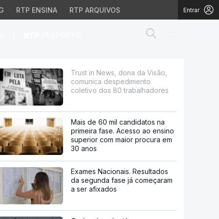
G
RTP ENSINA
RTP ARQUIVOS
Entrar
Abrir campo de
|
S
RTP
DESPORTO
espedimento coletivo d
Trust in News, dona da Visão,
comunica despedimento
coletivo dos 80 trabalhadores
Mais de 60 mil candidatos na
primeira fase. Acesso ao ensino
superior com maior procura em
30 anos
Exames Nacionais. Resultados
da segunda fase já começaram
a ser afixados