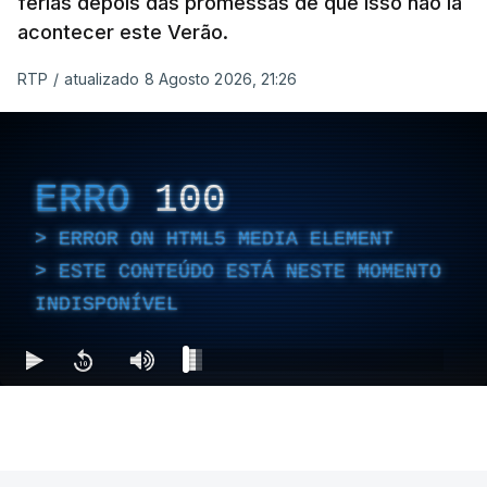
férias depois das promessas de que isso não ia
acontecer este Verão.
RTP
/
atualizado 8 Agosto 2026, 21:26
ERRO
100
ERROR ON HTML5 MEDIA ELEMENT
ESTE CONTEÚDO ESTÁ NESTE MOMENTO
INDISPONÍVEL