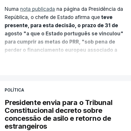
Numa
nota publicada
na página da Presidência da
República, o chefe de Estado afirma que
teve
presente, para esta decisão, o prazo de 31 de
agosto "a que o Estado português se vinculou"
para cumprir as metas do PRR, "sob pena de
perder o financiamento europeu associado a
essa reforma específica".
VER MAIS
António José Seguro entende que a reforma reúne
treze apoios sociais "num só" e pretende "tornar o
POLÍTICA
sistema mais simples, mais justo e transparente".
Presidente envia para o Tribunal
"Sempre que seja possível reduzir burocracias,
Constitucional decreto sobre
eliminar sobreposições e garantir que os apoios
concessão de asilo e retorno de
chegam a quem mais necessita, estaremos a dar
estrangeiros