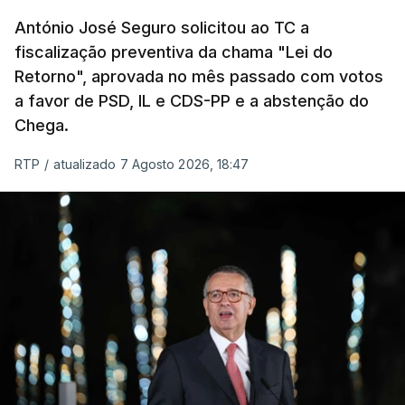
um passo na direção certa", argumenta o
António José Seguro solicitou ao TC a
Presidente da República.
fiscalização preventiva da chama "Lei do
Retorno", aprovada no mês passado com votos
Assegurar que "ninguém é
a favor de PSD, IL e CDS-PP e a abstenção do
prejudicado"
Chega.
RTP
/
atualizado 7 Agosto 2026, 18:47
O Preisdente deixa, no entanto, deixa alguns
avisos:
uma reforma desta dimensão "deve ter
como primeiro critério a proteção das pessoas"
e "nenhum processo de simplificação pode
traduzir-se numa diminuição da proteção
social".
António José Seguro vinca que se
deverá
assegurar que "ninguém é prejudicado face à