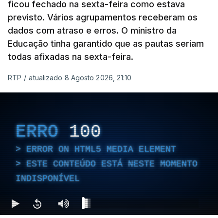
ficou fechado na sexta-feira como estava
previsto. Vários agrupamentos receberam os
dados com atraso e erros. O ministro da
Educação tinha garantido que as pautas seriam
todas afixadas na sexta-feira.
RTP
/
atualizado 8 Agosto 2026, 21:10
ERRO
100
ERROR ON HTML5 MEDIA ELEMENT
ESTE CONTEÚDO ESTÁ NESTE MOMENTO
INDISPONÍVEL