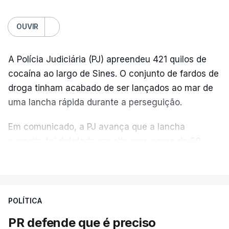
OUVIR
A Polícia Judiciária (PJ) apreendeu 421 quilos de
cocaína ao largo de Sines. O conjunto de fardos de
droga tinham acabado de ser lançados ao mar de
uma lancha rápida durante a perseguição.
Em comunicado, a PJ avança que a lancha
suspeita foi detetada em alto mar, cerca de 60
milhas náuticas ao largo de Sines.
VER MAIS
A apreensão aconteceu na tarde desta sexta-feira,
desencadeando uma ação de prevenção
POLÍTICA
desencadeada pela Polícia Judiciária, em
PR defende que é preciso
articulação com a Marinha, a Autoridade Marítima