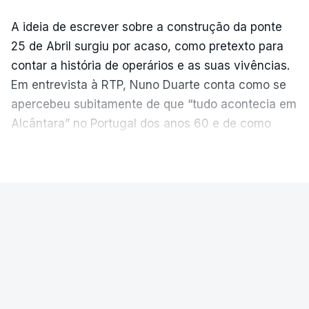
A ideia de escrever sobre a construção da ponte
25 de Abril surgiu por acaso, como pretexto para
contar a história de operários e as suas vivências.
Em entrevista à RTP, Nuno Duarte conta como se
apercebeu subitamente de que “tudo acontecia em
Alcântara” no Portugal dos anos 60 e de como
poderia incluir esta obra marcante na ficção. Hoje,
VER MAIS
quando passa pelo aço de cor avermelhada que
faz a ligação entre as duas margens do Tejo, sorri
e reconhece como a ponte mudou a sua vida de
PAÍS
forma inesperada, através da literatura.
Ponte 25 de Abril celebra seis
Em
“Pés de Barro”,
lê-se a história ficcionada de
décadas
como se produziu esta grande infraestrutura, à
época, a maior ponte suspensa da Europa. Os
A Ponte 25 de Abril foi inaugurada precisamente