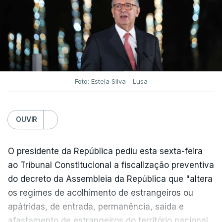
traduzir-se numa diminuição da proteção
social".
António José Seguro vinca que se
deverá
assegurar que "ninguém é prejudicado face à
situação de que hoje beneficia"
, dando especial
Foto: Estela Silva - Lusa
atenção a quem vive em situações "de maior
fragilidade", como as famílias de menores
rendimentos, os idosos ou pessoas com
OUVIR
deficiência.
O presidente da República pediu esta sexta-feira
O Presidente da República sublinha que as
ao Tribunal Constitucional a fiscalização preventiva
prestações sociais são um mecanismo essencial
do decreto da Assembleia da República que "altera
de "combate à pobreza e à exclusão social". Faz
os regimes de acolhimento de estrangeiros ou
ainda referência ao estudo recente da OCDE que
apátridas, de entrada, permanência, saída e
conclui que o valor das prestações sociais
afastamento de estrangeiros do território nacional,