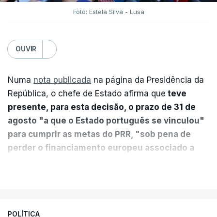
Foto: Estela Silva - Lusa
OUVIR
Numa
nota publicada
na página da Presidência da
República, o chefe de Estado afirma que
teve
presente, para esta decisão, o prazo de 31 de
agosto "a que o Estado português se vinculou"
para cumprir as metas do PRR, "sob pena de
perder o financiamento europeu associado a
essa reforma específica".
VER MAIS
António José Seguro entende que a reforma reúne
treze apoios sociais "num só" e pretende "tornar o
POLÍTICA
sistema mais simples, mais justo e transparente".