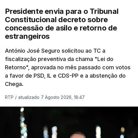
Presidente envia para o Tribunal
"Sempre que seja possível reduzir burocracias,
Constitucional decreto sobre
eliminar sobreposições e garantir que os apoios
concessão de asilo e retorno de
chegam a quem mais necessita, estaremos a dar
estrangeiros
um passo na direção certa", argumenta o
António José Seguro solicitou ao TC a
Presidente da República.
fiscalização preventiva da chama "Lei do
Retorno", aprovada no mês passado com votos
Assegurar que "ninguém é
a favor de PSD, IL e CDS-PP e a abstenção do
prejudicado"
Chega.
RTP
/
atualizado 7 Agosto 2026, 18:47
O Preisdente deixa, no entanto, deixa alguns
avisos:
uma reforma desta dimensão "deve ter
como primeiro critério a proteção das pessoas"
e "nenhum processo de simplificação pode