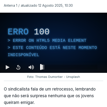
Antena 1
/
atualizado 12 Agosto 2025, 10:30
ERRO
100
ERROR ON HTML5 MEDIA ELEMENT
ESTE CONTEÚDO ESTÁ NESTE MOMENTO
INDISPONÍVEL
Foto: Thomas Dumortier - Unsplash
O sindicalista fala de um retrocesso, lembrando
que não será surpresa nenhuma que os jovens
queiram emigar.