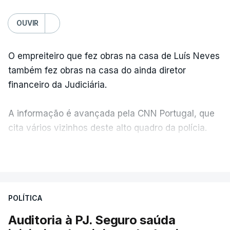
OUVIR
O empreiteiro que fez obras na casa de Luís Neves
também fez obras na casa do ainda diretor
financeiro da Judiciária.
A informação é avançada pela CNN Portugal, que
cita vários vizinhos deste alto quadro da polícia.
VER MAIS
Foi o diretor financeiro, Álvaro Pires, que assumiu a
responsabilidade de sugerir as instalações da
Construbarcelos para acolher um atrelado
POLÍTICA
apreendido numa operação de droga.
Auditoria à PJ. Seguro saúda