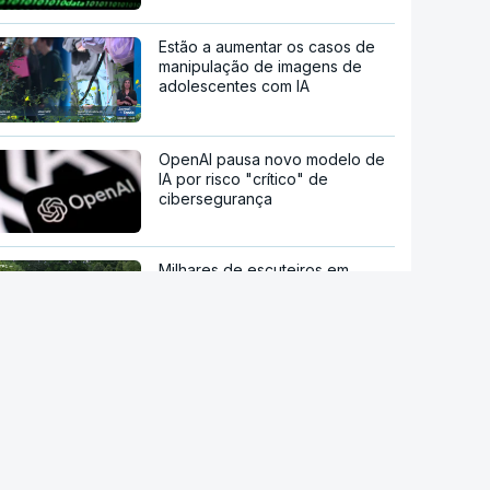
Estão a aumentar os casos de
manipulação de imagens de
adolescentes com IA
OpenAI pausa novo modelo de
IA por risco "crítico" de
cibersegurança
Milhares de escuteiros em
acampamento regional
Moledo é o "lugar de verão" de
milhares de pessoas