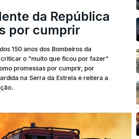
dente da República
s por cumprir
os 150 anos dos Bombeiros da
riticar o "muito que ficou por fazer"
como promessas por cumprir, por
rdida na Serra da Estrela e reitera a
nção.