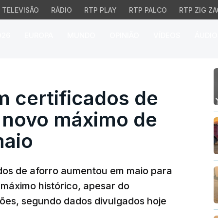
TELEVISÃO
RÁDIO
RTP PLAY
RTP PALCO
RTP ZIG ZA
026
EUROPA
MUNDO
OPINIÃO
VÍDEOS
ÁUDIO
certificados de aforro
m certificados de
a novo máximo de
maio
cados de aforro aumentou em maio para
máximo histórico, apesar do
ões, segundo dados divulgados hoje