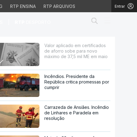
G
RTP ENSINA
RTP ARQUIVOS
Entrar
Abrir campo de
|
S
RTP
DESPORTO
 sobe para novo máximo 
Valor aplicado em certificados
de aforro sobe para novo
máximo de 37,5 mil ME em maio
Incêndios. Presidente da
República critica promessas por
cumprir
Carrazeda de Ansiães. Incêndio
de Linhares e Paradela em
resolução