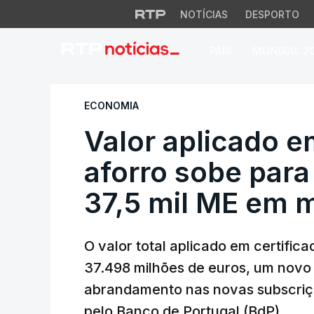
NOTÍCIAS
DESPORTO
PAÍS
MUNDIAL 2
Valor aplicado em 
ECONOMIA
Valor aplicado e
aforro sobe par
37,5 mil ME em 
O valor total aplicado em certifi
37.498 milhões de euros, um novo 
abrandamento nas novas subscriç
pelo Banco de Portugal (BdP).