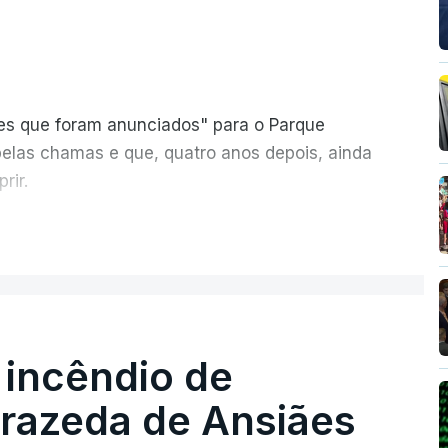
ões que foram anunciados" para o Parque
pelas chamas e que, quatro anos depois, ainda
rir.
ER MAIS
 incêndio de
T
rrazeda de Ansiães