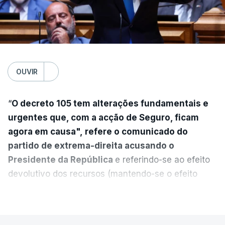
OUVIR
“
O decreto 105 tem alterações fundamentais e
urgentes que, com a acção de Seguro, ficam
agora em causa", refere o comunicado do
partido de extrema-direita acusando o
Presidente da República
e referindo-se ao efeito
devolutivo dos recursos (mantendo-se o efeito
suspensivo) e o aumento do prazo para detenção
VER MAIS
em centro de acolhimento temporário.