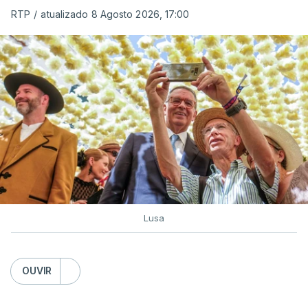
RTP
/
atualizado 8 Agosto 2026, 17:00
c/ Lusa
Lusa
OUVIR