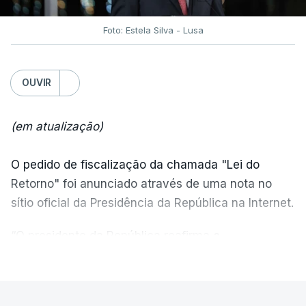
Foto: Estela Silva - Lusa
OUVIR
(em atualização)
O pedido de fiscalização da chamada "Lei do
Retorno" foi anunciado através de uma nota no
sítio oficial da Presidência da República na Internet.
“O presidente da República reafirma
a
necessidade de se combater a imigração ilegal
,
VER MAIS
de se controlar eficazmente a imigração legal e de
se garantir a defesa das nossas fronteiras, num