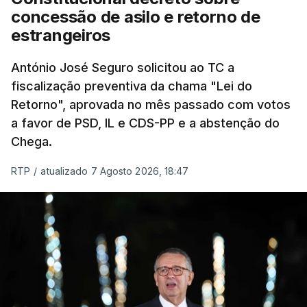
eliminar sobreposições e garantir que os apoios
concessão de asilo e retorno de
chegam a quem mais necessita, estaremos a dar
estrangeiros
um passo na direção certa", argumenta o
António José Seguro solicitou ao TC a
Presidente da República.
fiscalização preventiva da chama "Lei do
Retorno", aprovada no mês passado com votos
Assegurar que "ninguém é
a favor de PSD, IL e CDS-PP e a abstenção do
prejudicado"
Chega.
RTP
/
atualizado 7 Agosto 2026, 18:47
O Preisdente deixa, no entanto, deixa alguns
avisos:
uma reforma desta dimensão "deve ter
como primeiro critério a proteção das pessoas"
e "nenhum processo de simplificação pode
traduzir-se numa diminuição da proteção
social".