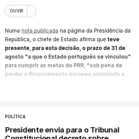
OUVIR
Numa
nota publicada
na página da Presidência da
República, o chefe de Estado afirma que
teve
presente, para esta decisão, o prazo de 31 de
agosto "a que o Estado português se vinculou"
para cumprir as metas do PRR, "sob pena de
perder o financiamento europeu associado a
essa reforma específica".
VER MAIS
António José Seguro entende que a reforma reúne
treze apoios sociais "num só" e pretende "tornar o
POLÍTICA
sistema mais simples, mais justo e transparente".
Presidente envia para o Tribunal
"Sempre que seja possível reduzir burocracias,
Constitucional decreto sobre