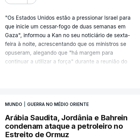
"Os Estados Unidos estão a pressionar Israel para
que inicie um cessar-fogo de duas semanas em
Gaza", informou a Kan no seu noticiário de sexta-
feira à noite, acrescentando que os ministros se
opuseram, alegando que "há margem para
continuar a utilizar a força" durante a reunião do
Gabinete de Segurança de quinta-feira.
VER MAIS
A ideia de uma trégua tem a ver com a
necessidade de travar os ataques com vista à
aplicação do plano de desarmamento do Hamas.
MUNDO
|
GUERRA NO MÉDIO ORIENTE
Arábia Saudita, Jordânia e Bahrein
Além disso, o correspondente do canal de
condenam ataque a petroleiro no
televisão israelita i24News, que também teve
Estreito de Ormuz
acesso às deliberações do Gabinete, recordou na