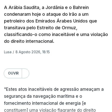
sexta-feira que, após a reunião, ficou por decidir a
A Arábia Saudita, a Jordânia e o Bahrein
autorização formal de Israel para a entrada em
condenaram hoje o ataque do Irão a um
Gaza da Força Internacional de Estabilização, um
petroleiro dos Emirados Árabes Unidos que
contingente multinacional proposto no âmbito do
transitava pelo Estreito de Ormuz,
Conselho da Paz promovido por Trump.
classificando-o como inaceitável e uma violação
do direito internacional.
Meios de comunicação social israelitas
informaram, após a reunião do Gabinete de
Lusa
/
8 Agosto 2026, 18:15
Segurança do país, que o órgão presidido por
Netanyahu exigiu durante a sessão de quinta-feira
a retoma dos ataques aéreos em Gaza,
OUVIR
interrompidos desde segunda-feira.
"Estes atos inaceitáveis de agressão ameaçam a
"O Hamas aceitou o plano de 15 pontos, mas não
segurança da navegação marítima e o
renunciou ao seu objetivo de destruir Israel",
fornecimento internacional de energia [e
advertiu durante a reunião o brigadeiro-general Ofir
constituem] uma violação flagrante do direito
Mizrahi-Rozen, chefe da inteligência militar do