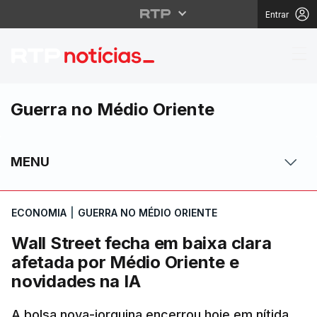
Entrar
Wall Street fecha em b
Guerra no Médio Oriente
MENU
ECONOMIA
|
GUERRA NO MÉDIO ORIENTE
Wall Street fecha em baixa clara
afetada por Médio Oriente e
novidades na IA
A bolsa nova-iorquina encerrou hoje em nítida