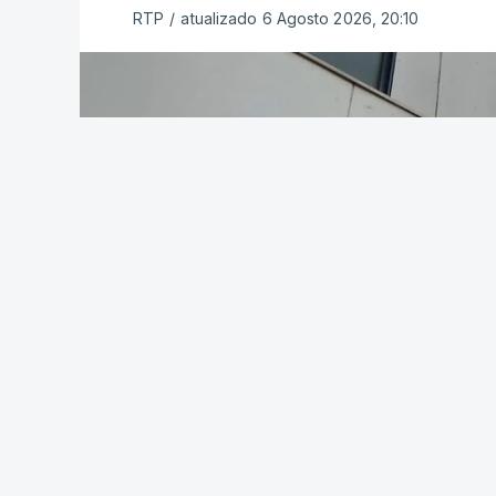
RTP
/
atualizado 6 Agosto 2026, 20:10
passado.
Após a publicação desses resultados, 
candidatura à 1.ª fase do concurso de
reúnam as condições para concorrer, ou 
Pela primeira vez este ano, os exames n
em formato digital, mas o processo regis
adiamento por alguns dias da divulgação
O Ministério manteve os calendários de 
de acesso ao ensino superior, que termi
especial de exames, que irá decorrer en
c/Lusa