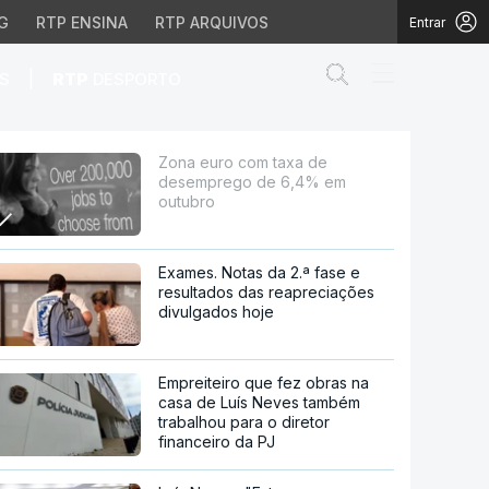
G
RTP ENSINA
RTP ARQUIVOS
Entrar
Abrir campo de
|
S
RTP
DESPORTO
,4% em outubro
Zona euro com taxa de
desemprego de 6,4% em
outubro
Exames. Notas da 2.ª fase e
resultados das reapreciações
divulgados hoje
Empreiteiro que fez obras na
casa de Luís Neves também
trabalhou para o diretor
financeiro da PJ