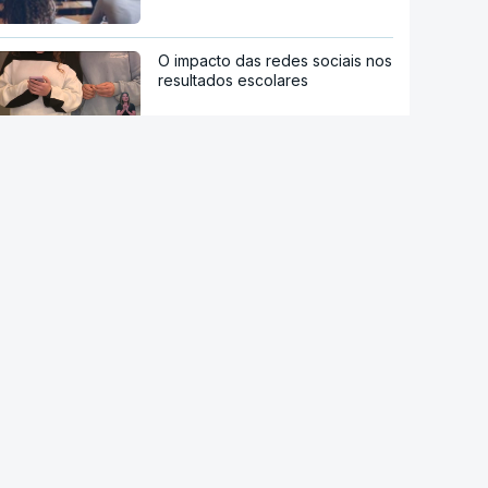
O impacto das redes sociais nos
resultados escolares
Restaurantes, bares e teatros
no Reino Unido proíbem o uso
de óculos da Meta
Contratos anulados por "conflito
de interesses"
AMI regista aumento da ajuda
alimentar e dos apoios a
pessoas sem-abrigo