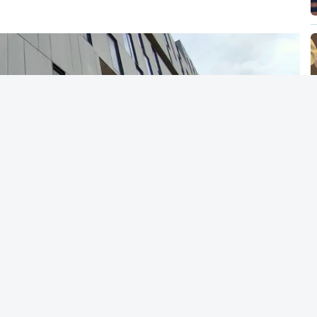
os alunos terão três dias para submeter a
 acesso ao ensino superior
caso só então
alterar a candidatura já submetida.
acionais do ensino secundário foram avaliados
tou várias falhas técnicas, obrigando ao
 das notas.
candidatura da 1.ª fase do concurso nacional
nou na quinta-feira, e criou uma época
tre 03 e 08 de setembro.