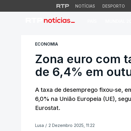
NOTÍCIAS
DESPORTO
PAÍS
MUNDIAL 2
Zona euro com ta
ECONOMIA
Zona euro com 
de 6,4% em out
A taxa de desemprego fixou-se, e
6,0% na União Europeia (UE), seg
Eurostat.
Lusa
/
2 Dezembro 2025, 11:22