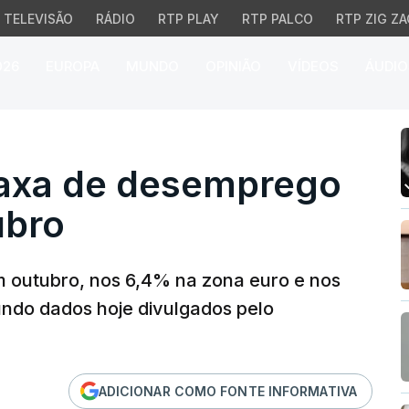
TELEVISÃO
RÁDIO
RTP PLAY
RTP PALCO
RTP ZIG ZA
026
EUROPA
MUNDO
OPINIÃO
VÍDEOS
ÁUDIO
xa de desemprego de 6
taxa de desemprego
ubro
m outubro, nos 6,4% na zona euro e nos
undo dados hoje divulgados pelo
ADICIONAR COMO FONTE INFORMATIVA