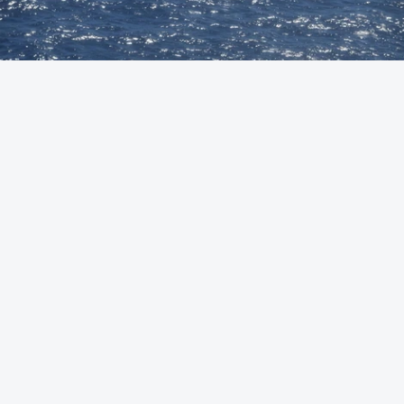
Foto: Autoridade Marítima Nacional
OUVIR
A Polícia Judiciária (PJ) apreendeu 421 quilos de
cocaína ao largo de Sines. O conjunto de fardos de
droga tinham acabado de ser lançados ao mar de
uma lancha rápida durante a perseguição.