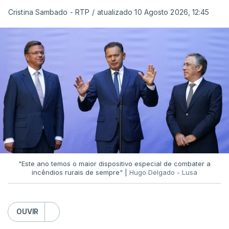
Cristina Sambado - RTP
/
atualizado 10 Agosto 2026, 12:45
O diretor da PJ aproveitou ainda para apelar à
serenidade interna e externa
da instituição e diz
que só a investigação vai permitir apurar se houve
ou não imprudências.
Já a ministra da Justiça, em reação à auditoria
feita à Polícia Judiciária, disse que a ação pautou-
se por um único objetivo:
"proteger a PJ e
defender as instituições"
.
"Este ano temos o maior dispositivo especial de combater a
incêndios rurais de sempre" |
Hugo Delgado - Lusa
ERRO
100
OUVIR
ERROR ON HTML5 MEDIA ELEMENT