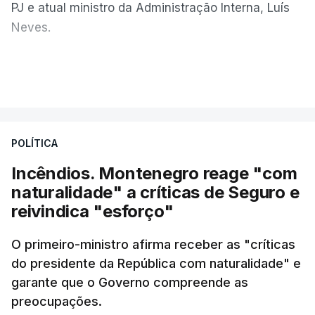
PJ e atual ministro da Administração Interna, Luís
Neves.
Carlos Cabreiro diz que a imagem da PJ não sai
VER MAIS
manchada porque
"é uma instituição com provas
dadas, com 81 anos de história e com cerca de
cinco mil trabalhadores, que, apesar de tudo e
POLÍTICA
das notícias que são dadas diariamente,
continuam a trabalhar"
.
Incêndios. Montenegro reage "com
naturalidade" a críticas de Seguro e
reivindica "esforço"
ERRO
100
O primeiro-ministro afirma receber as "críticas
ERROR ON HTML5 MEDIA ELEMENT
do presidente da República com naturalidade" e
garante que o Governo compreende as
ESTE CONTEÚDO ESTÁ NESTE
preocupações.
MOMENTO INDISPONÍVEL