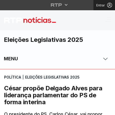
Entrar
César propõe Delgado 
Eleições Legislativas 2025
MENU
POLÍTICA
|
ELEIÇÕES LEGISLATIVAS 2025
César propõe Delgado Alves para
liderança parlamentar do PS de
forma interina
O presidente do PS, Carlos César, vai propor