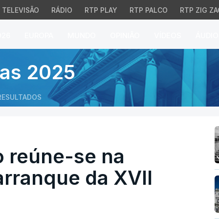
TELEVISÃO
RÁDIO
RTP PLAY
RTP PALCO
RTP ZIG ZA
026
EUROPA
MUNDO
OPINIÃO
VÍDEOS
ÁUDIO
úne-se na terça-feira p
vas 2025
RESULTADOS
 reúne-se na
 arranque da XVII