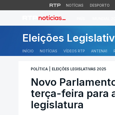
NOTÍCIAS
DESPORTO
PAÍS
MUNDIAL 2
Novo Parlamento re
Eleições Legislati
INÍCIO
NOTÍCIAS
VÍDEOS RTP
ANTENA1
|
POLÍTICA
ELEIÇÕES LEGISLATIVAS 2025
Novo Parlamento
terça-feira para
legislatura