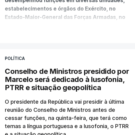
desempenhou funções em diversas unidades,
estabelecimentos e órgãos do Exército, no
Estado-Maior-General das Forças Armadas, no
Ministério da Defesa Nacional e no
VER MAIS
estrangeiro"
, refere-se numa nota enviada à
agência Lusa pela assessoria do Presidente eleito.
Da sua experiência no terreno, é destacada a
POLÍTICA
participação "em duas missões no âmbito das
Conselho de Ministros presidido por
Forças Nacionais Destacadas, como
Marcelo será dedicado à lusofonia,
comandante do 2.º Batalhão Mecanizado, da
PTRR e situação geopolítica
Reserva Tática do Comandante da Força da
NATO no Kosovo, e, mais recentemente, na
O presidente da República vai presidir à última
MINUSCA, como 2.º comandante da Força
reunião do Conselho de Ministros antes de
Militar da ONU para a República Centro-
cessar funções, na quinta-feira, que terá como
Africana"
.
temas a língua portuguesa e a lusofonia, o PTRR
e a situação geopolítica.