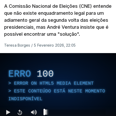
A Comissão Nacional de Eleições (CNE) entende
que não existe enquadramento legal para um
adiamento geral da segunda volta das eleições
presidenciais, mas André Ventura insiste que é
possível encontrar uma "solução".
Teresa Borges
/
5 Fevereiro 2026, 22:05
ERRO
100
ERROR ON HTML5 MEDIA ELEMENT
ESTE CONTEÚDO ESTÁ NESTE MOMENTO
INDISPONÍVEL