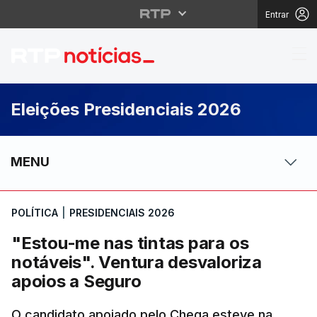
Entrar
"Estou-me nas tintas p
Eleições Presidenciais 2026
MENU
POLÍTICA
|
PRESIDENCIAIS 2026
"Estou-me nas tintas para os
notáveis". Ventura desvaloriza
apoios a Seguro
O candidato apoiado pelo Chega esteve na