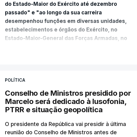
do Estado-Maior do Exército até dezembro
passado" e "ao longo da sua carreira
desempenhou funções em diversas unidades,
estabelecimentos e órgãos do Exército, no
Estado-Maior-General das Forças Armadas, no
Ministério da Defesa Nacional e no
VER MAIS
estrangeiro"
, refere-se numa nota enviada à
agência Lusa pela assessoria do Presidente eleito.
Da sua experiência no terreno, é destacada a
POLÍTICA
participação "em duas missões no âmbito das
Conselho de Ministros presidido por
Forças Nacionais Destacadas, como
Marcelo será dedicado à lusofonia,
comandante do 2.º Batalhão Mecanizado, da
PTRR e situação geopolítica
Reserva Tática do Comandante da Força da
NATO no Kosovo, e, mais recentemente, na
O presidente da República vai presidir à última
MINUSCA, como 2.º comandante da Força
reunião do Conselho de Ministros antes de