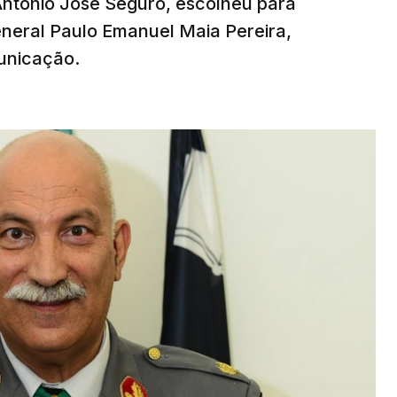
 António José Seguro, escolheu para
eneral Paulo Emanuel Maia Pereira,
unicação.