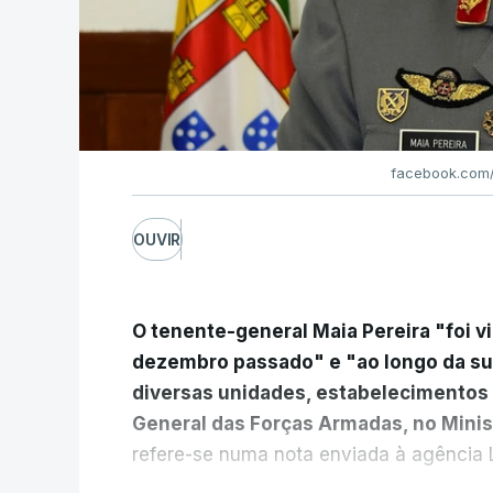
facebook.com/
OUVIR
O tenente-general Maia Pereira "foi v
dezembro passado" e "ao longo da s
diversas unidades, estabelecimentos 
General das Forças Armadas, no Minis
refere-se numa nota enviada à agência L