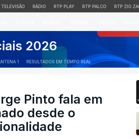
TELEVISÃO
RÁDIO
RTP PLAY
RTP PALCO
RTP ZIG ZA
026
EUROPA
MUNDO
OPINIÃO
VÍDEOS
ÁUDIO
ge Pinto fala em "debat
ciais 2026
ANTENA 1
RESULTADOS EM TEMPO REAL
orge Pinto fala em
nado desde o
cionalidade