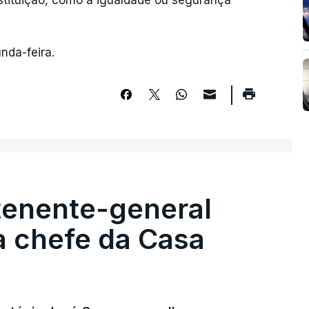
nstituição, como a igualdade ou segurança
nda-feira.
tenente-general
a chefe da Casa