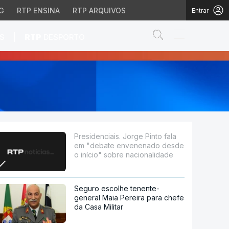
G
RTP ENSINA
RTP ARQUIVOS
Entrar
Abrir campo de
|
S
RTP
DESPORTO
e envenenado desde o in
Presidenciais. Jorge Pinto fala
em "debate envenenado desde
o início" sobre nacionalidade
Seguro escolhe tenente-
general Maia Pereira para chefe
da Casa Militar