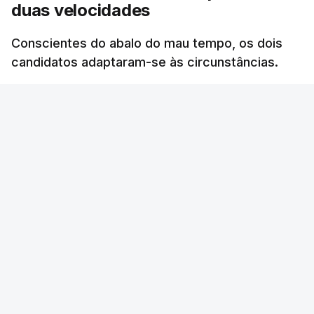
duas velocidades
Conscientes do abalo do mau tempo, os dois
candidatos adaptaram-se às circunstâncias.
Luísa Meireles
/
3 Fevereiro 2026, 18:39
ERRO
100
ERROR ON HTML5 MEDIA ELEMENT
ESTE CONTEÚDO ESTÁ NESTE MOMENTO
INDISPONÍVEL