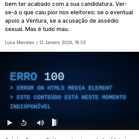
bem ter acabado com a sua candidatura. Ver-
se-á o que caiu pior nos eleitores: se o eventual
apoio a Ventura, se a acusação de assédio
sexual. Mas é tudo mau.
Luísa Meireles
/
13 Janeiro 2026, 18:03
ERRO
100
ERROR ON HTML5 MEDIA ELEMENT
ESTE CONTEÚDO ESTÁ NESTE MOMENTO
INDISPONÍVEL