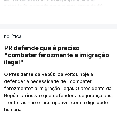
suspeita foi detetada em alto mar, cerca de 60
milhas náuticas ao largo de Sines.
VER MAIS
A apreensão aconteceu na tarde desta sexta-feira,
desencadeando uma ação de prevenção
POLÍTICA
desencadeada pela Polícia Judiciária, em
PR defende que é preciso
articulação com a Marinha, a Autoridade Marítima
"combater ferozmente a imigração
Nacional e a Força Aérea.
ilegal"
O ano de 2026 tem sido um ano de recordes: foi
O Presidente da República voltou hoje a
apreendida mais cocaína até ao momento de que
defender a necessidade de "combater
em todo o ano de 2025.
ferozmente" a imigração ilegal. O presidente da
A ação de prevenção visa a deteção em alto mar
República insiste que defender a segurança das
de embarcações de alta velocidade (EAV) que
fronteiras não é incompatível com a dignidade
humana.
utilizam a costa nacional para o tráfico de droga.