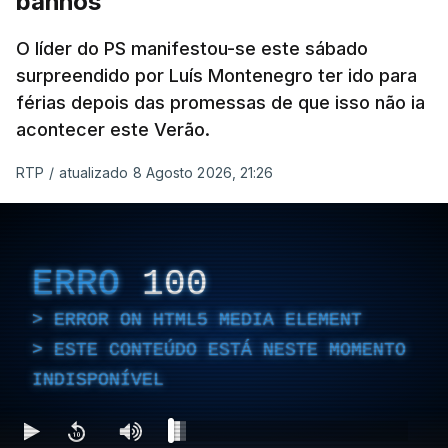
banhos
O líder do PS manifestou-se este sábado
surpreendido por Luís Montenegro ter ido para
férias depois das promessas de que isso não ia
acontecer este Verão.
RTP
/
atualizado 8 Agosto 2026, 21:26
ERRO
100
ERROR ON HTML5 MEDIA ELEMENT
ESTE CONTEÚDO ESTÁ NESTE MOMENTO
INDISPONÍVEL