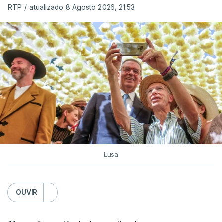
RTP
/
atualizado 8 Agosto 2026, 21:53
c/ Lusa
Lusa
OUVIR