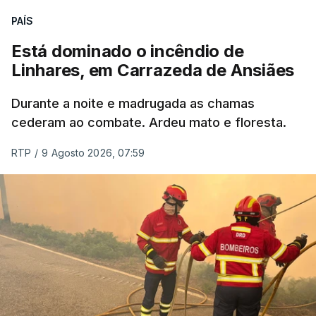
ERRO
100
PAÍS
ERROR ON HTML5 MEDIA ELEMENT
Está dominado o incêndio de
Linhares, em Carrazeda de Ansiães
ESTE CONTEÚDO ESTÁ NESTE
MOMENTO INDISPONÍVEL
Durante a noite e madrugada as chamas
cederam ao combate. Ardeu mato e floresta.
RTP
/
9 Agosto 2026, 07:59