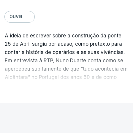
OUVIR
A ideia de escrever sobre a construção da ponte
25 de Abril surgiu por acaso, como pretexto para
contar a história de operários e as suas vivências.
Em entrevista à RTP, Nuno Duarte conta como se
apercebeu subitamente de que “tudo acontecia em
Alcântara” no Portugal dos anos 60 e de como
poderia incluir esta obra marcante na ficção. Hoje,
VER MAIS
quando passa pelo aço de cor avermelhada que
faz a ligação entre as duas margens do Tejo, sorri
e reconhece como a ponte mudou a sua vida de
PAÍS
forma inesperada, através da literatura.
Ponte 25 de Abril celebra seis