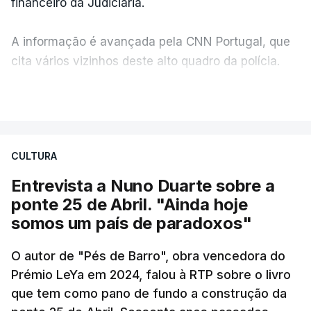
financeiro da Judiciária.
A informação é avançada pela CNN Portugal, que
cita vários vizinhos deste alto quadro da polícia.
VER MAIS
Foi o diretor financeiro, Álvaro Pires, que assumiu a
responsabilidade de sugerir as instalações da
Construbarcelos para acolher um atrelado
CULTURA
apreendido numa operação de droga.
Entrevista a Nuno Duarte sobre a
ponte 25 de Abril. "Ainda hoje
somos um país de paradoxos"
O autor de "Pés de Barro", obra vencedora do
Prémio LeYa em 2024, falou à RTP sobre o livro
que tem como pano de fundo a construção da