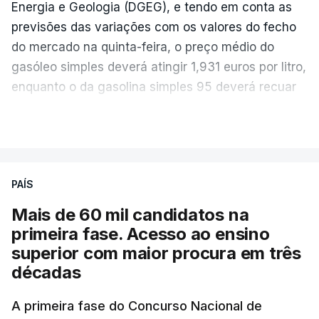
Energia e Geologia (DGEG), e tendo em conta as
previsões das variações com os valores do fecho
do mercado na quinta-feira, o preço médio do
gasóleo simples deverá atingir 1,931 euros por litro,
enquanto o da gasolina simples 95 deverá recuar
para 1,855 euros por litro.
VER MAIS
A média final só ficará fechada ao final do dia,
podendo ainda registar alterações em função da
evolução das cotações internacionais do petróleo,
PAÍS
e o custo final na bomba poderá variar conforme o
Mais de 60 mil candidatos na
posto de abastecimento, a marca e a localização.
primeira fase. Acesso ao ensino
superior com maior procura em três
A atualização do desconto do Imposto sobre os
décadas
Produtos Petrolíferos (ISP) também poderá
alterar os valores previstos.
A primeira fase do Concurso Nacional de