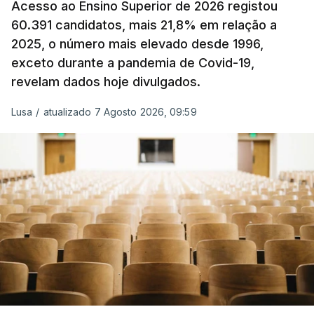
Acesso ao Ensino Superior de 2026 registou
O Governo comprometeu-se a aplicar uma redução
60.391 candidatos, mais 21,8% em relação a
extraordinária e temporária no ISP, sempre que se
2025, o número mais elevado desde 1996,
verifique um aumento do preço dos combustíveis
exceto durante a pandemia de Covid-19,
superior a 10 cêntimos, para mitigar a escalada de
revelam dados hoje divulgados.
preços.
Lusa
/
atualizado 7 Agosto 2026, 09:59
Depois de uma subida inicial devido à guerra no
Irão, à tensão geopolítica no Médio Oriente e ao
fecho do estreito de Ormuz, os preços dos
combustíveis desceram durante o cessar-fogo
entre Washington e Teerão.
No entanto, com o retomar do conflito, as últimas
semanas têm sido marcadas por uma subida
acentuada, tendência que deverá ser revertida na
próxima semana.