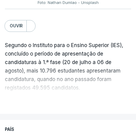
Foto: Nathan Dumlao - Unsplash
c/Lusa
OUVIR
Segundo o Instituto para o Ensino Superior (IES),
concluído o período de apresentação de
candidaturas à 1.ª fase (20 de julho a 06 de
agosto), mais 10.796 estudantes apresentaram
candidatura, quando no ano passado foram
registados 49.595 candidatos.
"Os resultados da 1ª fase do concurso nacional de
VER MAIS
acesso mostram que em 2026 se registou o
número mais elevado de candidatos nos últimos 30
anos, exceto nos anos da pandemia de Covid-19,
PAÍS