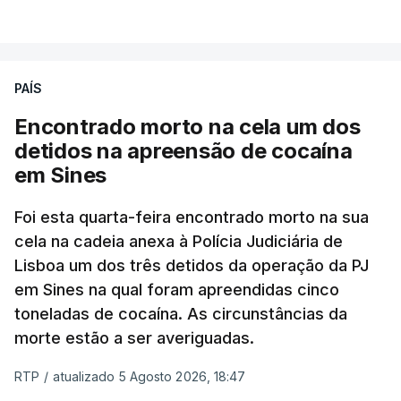
VER MAIS
publicados no dia seguinte (sexta-feira), o que
poderá não acontecer.
PAÍS
No domingo, estavam concluídos cerca de 50 por
cento dos mais de 20 mil pedidos de reapreciação,
Encontrado morto na cela um dos
mas Cristina Mota, porta-voz da Missão Escola
detidos na apreensão de cocaína
Pública, tem dúvidas de que o processo esteja
em Sines
concluído a tempo.
Foi esta quarta-feira encontrado morto na sua
cela na cadeia anexa à Polícia Judiciária de
"Durante o fim de semana e nos últimos dias,
Lisboa um dos três detidos da operação da PJ
apercebamo-nos que ainda estão a ser
em Sines na qual foram apreendidas cinco
convocados professores para reapreciações"
,
toneladas de cocaína. As circunstâncias da
disse a professora à agência Lusa.
"Será
morte estão a ser averiguadas.
praticamente impossível termos a totalidade
das reapreciações na sexta-feira".
RTP
/
atualizado 5 Agosto 2026, 18:47