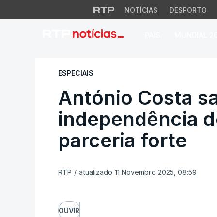
NOTÍCIAS
DESPORTO
PAÍS
MUNDIAL 2
António Costa saúd
ESPECIAIS
António Costa s
independência d
parceria forte
RTP
/
atualizado 11 Novembro 2025, 08:59
OUVIR