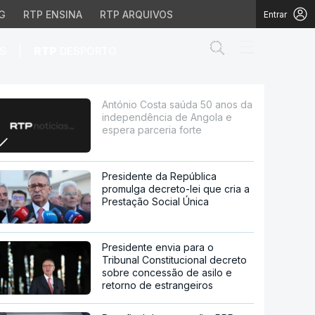
G
RTP ENSINA
RTP ARQUIVOS
Entrar
Abrir campo de
|
S
RTP
DESPORTO
ncia de Angola e esper
António Costa saúda 50 anos da
independência de Angola e
espera parceria forte
Presidente da República
promulga decreto-lei que cria a
Prestação Social Única
Presidente envia para o
Tribunal Constitucional decreto
sobre concessão de asilo e
retorno de estrangeiros