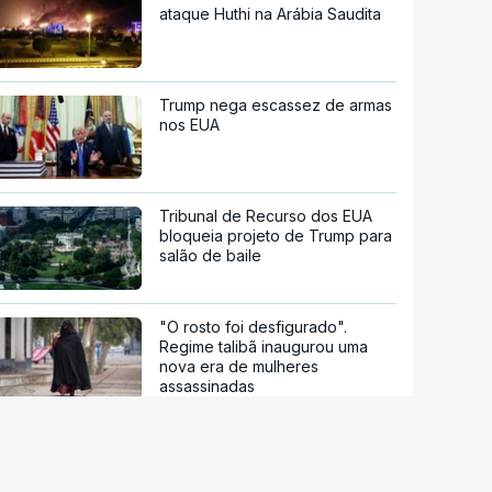
ataque Huthi na Arábia Saudita
Trump nega escassez de armas
nos EUA
Tribunal de Recurso dos EUA
bloqueia projeto de Trump para
salão de baile
"O rosto foi desfigurado".
Regime talibã inaugurou uma
nova era de mulheres
assassinadas
Meta multada em 492 milhões
de euros nos EUA por danos
causados pelas redes sociais a