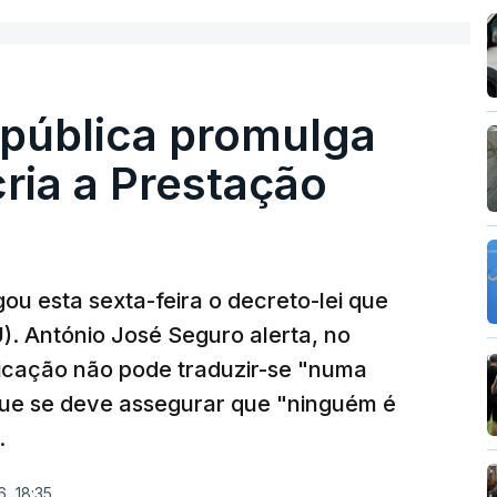
epública promulga
cria a Prestação
ou esta sexta-feira o decreto-lei que
). António José Seguro alerta, no
ficação não pode traduzir-se "numa
que se deve assegurar que "ninguém é
.
, 18:35