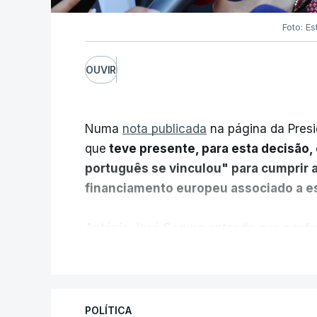
Foto: Es
OUVIR
Numa
nota publicada
na página da Presi
que
teve presente, para esta decisão, 
português se vinculou" para cumprir 
financiamento europeu associado a es
António José Seguro entende que a refo
pretende "tornar o sistema mais simples,
V
"Sempre que seja possível reduzir burocr
os apoios chegam a quem mais necessit
POLÍTICA