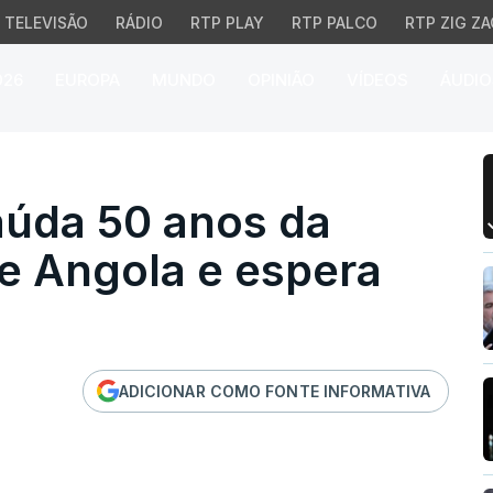
TELEVISÃO
RÁDIO
RTP PLAY
RTP PALCO
RTP ZIG ZA
026
EUROPA
MUNDO
OPINIÃO
VÍDEOS
ÁUDIO
a 50 anos da independê
aúda 50 anos da
e Angola e espera
ADICIONAR COMO FONTE INFORMATIVA