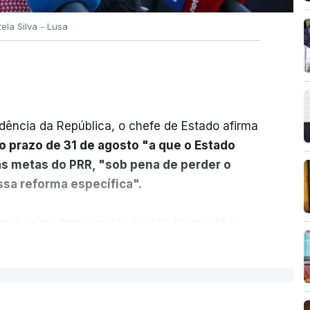
tela Silva - Lusa
dência da República, o chefe de Estado afirma
o prazo de 31 de agosto "a que o Estado
as metas do PRR, "sob pena de perder o
sa reforma específica".
rma reúne treze apoios sociais "num só" e
 mais justo e transparente".
ER MAIS
acias, eliminar sobreposições e garantir que
a, estaremos a dar um passo na direção