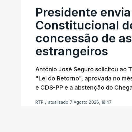
certa", argumenta o Presidente da Repúb
Presidente envia
Constitucional d
Assegurar que "ninguém é p
concessão de asi
estrangeiros
O Preisdente deixa, no entanto, deixa al
"deve ter como primeiro critério a p
de simplificação pode traduzir-se num
António José Seguro solicitou ao 
"Lei do Retorno", aprovada no mê
António José Seguro vinca que se
deve
e CDS-PP e a abstenção do Chega
face à situação de que hoje beneficia
situações "de maior fragilidade", como 
RTP
/
atualizado 7 Agosto 2026, 18:47
ou pessoas com deficiência.
O Presidente da República sublinha que