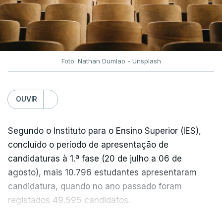
No entanto, com o retomar do conflito, as últimas
semanas têm sido marcadas por uma subida
acentuada, tendência que deverá ser revertida na
próxima semana.
Foto: Nathan Dumlao - Unsplash
c/Lusa
OUVIR
Segundo o Instituto para o Ensino Superior (IES),
concluído o período de apresentação de
candidaturas à 1.ª fase (20 de julho a 06 de
agosto), mais 10.796 estudantes apresentaram
candidatura, quando no ano passado foram
registados 49.595 candidatos.