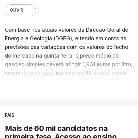
OUVIR
Com base nos atuais valores da Direção-Geral de
Energia e Geologia (DGEG), e tendo em conta as
previsões das variações com os valores do fecho
do mercado na quinta-feira, o preço médio do
gasóleo simples deverá atingir 1,931 euros por litro,
enquanto o da gasolina simples 95 deverá recuar
para 1,855 euros por litro.
VER MAIS
A média final só ficará fechada ao final do dia,
podendo ainda registar alterações em função da
evolução das cotações internacionais do petróleo,
PAÍS
e o custo final na bomba poderá variar conforme o
Mais de 60 mil candidatos na
posto de abastecimento, a marca e a localização.
primeira fase. Acesso ao ensino