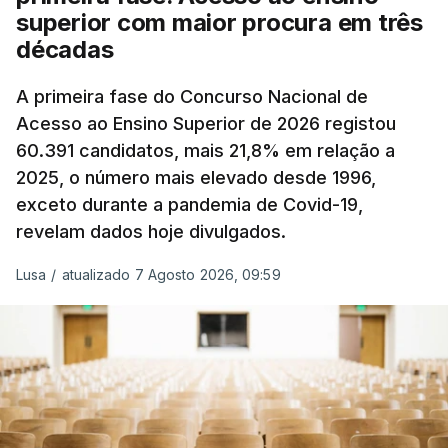
superior com maior procura em três
A atualização do desconto do Imposto sobre os
décadas
Produtos Petrolíferos (ISP) também poderá
alterar os valores previstos.
A primeira fase do Concurso Nacional de
Acesso ao Ensino Superior de 2026 registou
O Governo comprometeu-se a aplicar uma redução
60.391 candidatos, mais 21,8% em relação a
extraordinária e temporária no ISP, sempre que se
2025, o número mais elevado desde 1996,
verifique um aumento do preço dos combustíveis
exceto durante a pandemia de Covid-19,
superior a 10 cêntimos, para mitigar a escalada de
revelam dados hoje divulgados.
preços.
Lusa
/
atualizado 7 Agosto 2026, 09:59
Depois de uma subida inicial devido à guerra no
Irão, à tensão geopolítica no Médio Oriente e ao
fecho do estreito de Ormuz, os preços dos
combustíveis desceram durante o cessar-fogo
entre Washington e Teerão.