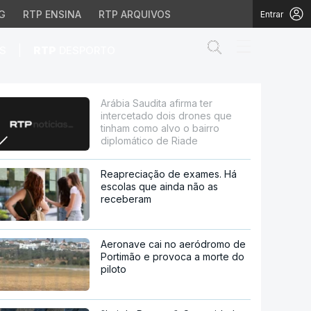
G
RTP ENSINA
RTP ARQUIVOS
Entrar
Abrir campo de
|
S
RTP
DESPORTO
s drones que tinham como
Arábia Saudita afirma ter
intercetado dois drones que
tinham como alvo o bairro
diplomático de Riade
Reapreciação de exames. Há
escolas que ainda não as
receberam
Aeronave cai no aeródromo de
Portimão e provoca a morte do
piloto