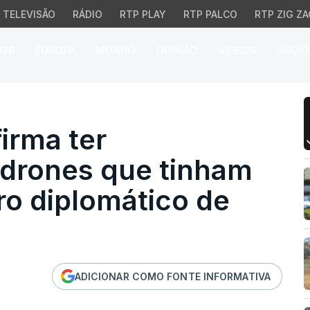
TELEVISÃO
RÁDIO
RTP PLAY
RTP PALCO
RTP ZIG ZA
026
EUROPA
MUNDO
OPINIÃO
VÍDEOS
ÁUDIO
rma ter intercetado doi
irma ter
 drones que tinham
ro diplomático de
ADICIONAR COMO FONTE INFORMATIVA