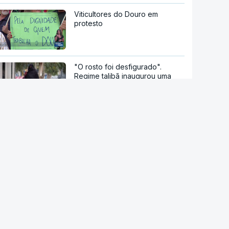
Viticultores do Douro em
protesto
"O rosto foi desfigurado".
Regime talibã inaugurou uma
nova era de mulheres
assassinadas
Milhares de escuteiros em
acampamento regional
Moledo é o "lugar de verão" de
milhares de pessoas
Kanye West em Portugal.