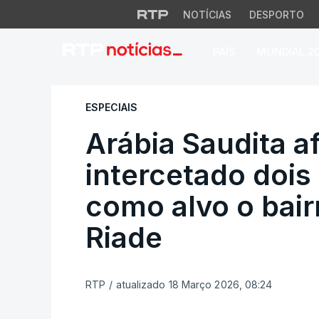
NOTÍCIAS
DESPORTO
PAÍS
MUNDIAL 2
Arábia Saudita afi
ESPECIAIS
Arábia Saudita af
intercetado dois
como alvo o bair
Riade
RTP
/
atualizado 18 Março 2026, 08:24