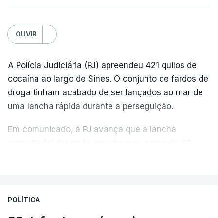
OUVIR
A Polícia Judiciária (PJ) apreendeu 421 quilos de
cocaína ao largo de Sines. O conjunto de fardos de
droga tinham acabado de ser lançados ao mar de
uma lancha rápida durante a perseguição.
Em comunicado, a PJ avança que a lancha
suspeita foi detetada em alto mar, cerca de 60
milhas náuticas ao largo de Sines.
VER MAIS
A apreensão aconteceu na tarde desta sexta-feira,
desencadeando uma ação de prevenção
POLÍTICA
desencadeada pela Polícia Judiciária, em