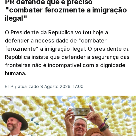
PR defende que é preciso
articulação com a Marinha, a Autoridade Marítima
"combater ferozmente a imigração
Nacional e a Força Aérea.
ilegal"
O ano de 2026 tem sido um ano de recordes: foi
O Presidente da República voltou hoje a
apreendida mais cocaína até ao momento de que
defender a necessidade de "combater
em todo o ano de 2025.
ferozmente" a imigração ilegal. O presidente da
A ação de prevenção visa a deteção em alto mar
República insiste que defender a segurança das
de embarcações de alta velocidade (EAV) que
fronteiras não é incompatível com a dignidade
humana.
utilizam a costa nacional para o tráfico de droga.
RTP
/
atualizado 8 Agosto 2026, 17:00
c/ Lusa