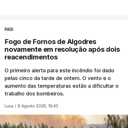
combater ferozmente a imigração ilegal,
VER MAIS
precisamos de regular a nossa imigração e
precisamos de defender as nossas fronteiras e
nada disto é incompatível com tratarmos com
PAÍS
dignidade as pessoas, designadamente menores e
Fogo de Fornos de Algodres
crianças", acrescentou.
novamente em resolução após dois
reacendimentos
António José Seguro mostrou dúvidas sobre se é
garantido o superior interesse da criança.
O primeiro alerta para este incêndio foi dado
pelas cinco da tarde de ontem. O vento e o
aumento das temperaturas estão a dificultar o
trabalho dos bombeiros.
ERRO
100
ERROR ON HTML5 MEDIA ELEMENT
Lusa
/
8 Agosto 2026, 16:43
ESTE CONTEÚDO ESTÁ NESTE
MOMENTO INDISPONÍVEL