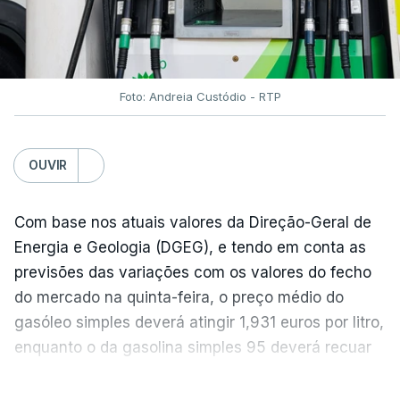
Estes aumentos foram "parcialmente
compensados por quedas" nos preços das "carnes
e dos produtos lácteos", segundo a FAO.
Foto: Andreia Custódio - RTP
Os preços do açúcar dispararam no mês passado
OUVIR
devido às preocupações com os efeitos das ondas
de calor e das secas na produção europeia e do
fenómeno El Niño na produção asiática, observou a
Com base nos atuais valores da Direção-Geral de
FAO. No entanto, o índice mantém-se 8% abaixo do
Energia e Geologia (DGEG), e tendo em conta as
registado no ano passado.
previsões das variações com os valores do fecho
do mercado na quinta-feira, o preço médio do
gasóleo simples deverá atingir 1,931 euros por litro,
A onda de calor que atingiu a Europa em
enquanto o da gasolina simples 95 deverá recuar
junho terá obrigado os produtores de cereais
para 1,855 euros por litro.
VER MAIS
a destruir nove milhões de toneladas de