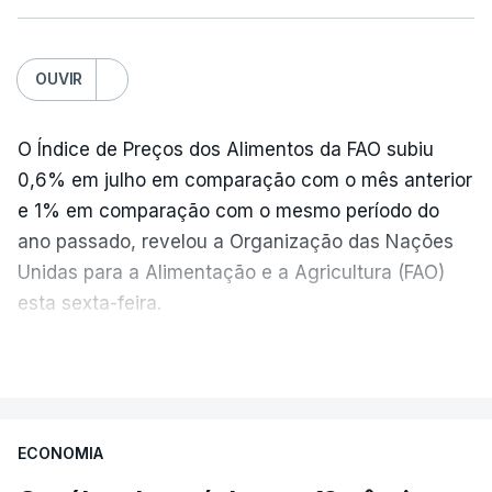
OUVIR
O Índice de Preços dos Alimentos da FAO subiu
0,6% em julho em comparação com o mês anterior
e 1% em comparação com o mesmo período do
ano passado, revelou a Organização das Nações
Unidas para a Alimentação e a Agricultura (FAO)
esta sexta-feira.
VER MAIS
Os preços globais dos alimentos atingiram o
seu nível mais elevado em três anos e meio,
ECONOMIA
com ondas de calor no Verão e conflitos na
Ucrânia e no Médio Oriente a elevar os