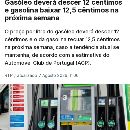
Gasóleo deverá descer 12 cêntimos
custos das colheitas.
e gasolina baixar 12,5 cêntimos na
próxima semana
O índice, que acompanha as variações mensais
de um cabaz de produtos alimentares
O preço por litro do gasóleo deverá descer 12
comercializados internacionalmente, subiu para
cêntimos e o da gasolina recuar 12,5 cêntimos
na próxima semana, caso a tendência atual se
131,1 pontos em julho, face aos 130,3 de junho.
mantenha, de acordo com a estimativa do
Automóvel Club de Portugal (ACP).
O aumento dos preços dos alimentos básicos
tende a traduzir-se em preços mais elevados
RTP
/
atualizado 7 Agosto 2026, 11:06
nas prateleiras nos meses seguintes, à medida
que os fornecedores repercutem os seus
custos nos consumidores.
Em julho, o aumento esteve associado aos preços
do açúcar (+5,6%), dos cereais (+3,4%) e dos
óleos vegetais (+2%).