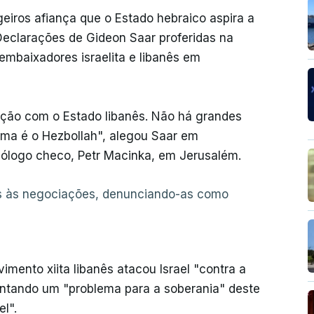
geiros afiança que o Estado hebraico aspira a
Declarações de Gideon Saar proferidas na
mbaixadores israelita e libanês em
ção com o Estado libanês. Não há grandes
lema é o Hezbollah", alegou Saar em
ólogo checo, Petr Macinka, em Jerusalém.
ôs às negociações, denunciando-as como
mento xiita libanês atacou Israel "contra a
ntando um "problema para a soberania" deste
l".