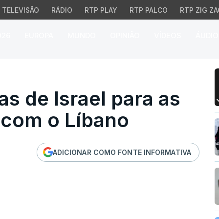
TELEVISÃO
RÁDIO
RTP PLAY
RTP PALCO
RTP ZIG ZA
026
EUROPA
MUNDO
OPINIÃO
VÍDEOS
ÁUDIO
de Israel para as futur
s de Israel para as
 com o Líbano
ADICIONAR COMO FONTE INFORMATIVA