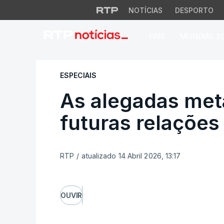
NOTÍCIAS
DESPORTO
PAÍS
MUNDIAL 2
As alegadas metas 
ESPECIAIS
As alegadas meta
futuras relações
RTP
/
atualizado 14 Abril 2026, 13:17
OUVIR