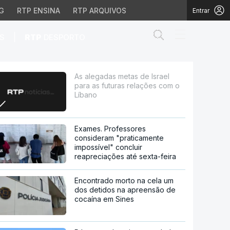
G
RTP ENSINA
RTP ARQUIVOS
Entrar
Abrir campo de
|
S
RTP
DESPORTO
as relações com o Líba
As alegadas metas de Israel
para as futuras relações com o
Líbano
Exames. Professores
consideram "praticamente
impossível" concluir
reapreciações até sexta-feira
Encontrado morto na cela um
dos detidos na apreensão de
cocaína em Sines