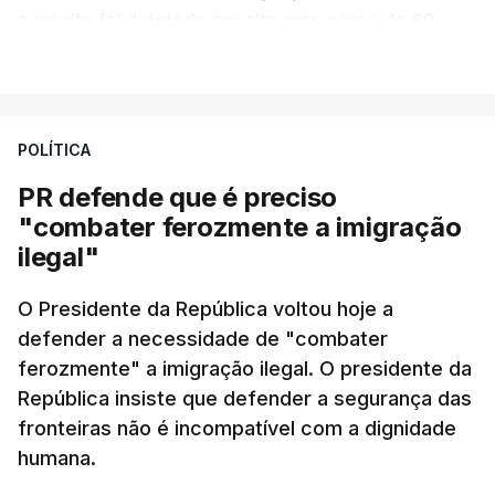
suspeita foi detetada em alto mar, cerca de 60
milhas náuticas ao largo de Sines.
VER MAIS
A apreensão aconteceu na tarde desta sexta-feira,
desencadeando uma ação de prevenção
POLÍTICA
desencadeada pela Polícia Judiciária, em
PR defende que é preciso
articulação com a Marinha, a Autoridade Marítima
"combater ferozmente a imigração
Nacional e a Força Aérea.
ilegal"
O ano de 2026 tem sido um ano de recordes: foi
O Presidente da República voltou hoje a
apreendida mais cocaína até ao momento de que
defender a necessidade de "combater
em todo o ano de 2025.
ferozmente" a imigração ilegal. O presidente da
A ação de prevenção visa a deteção em alto mar
República insiste que defender a segurança das
de embarcações de alta velocidade (EAV) que
fronteiras não é incompatível com a dignidade
humana.
utilizam a costa nacional para o tráfico de droga.