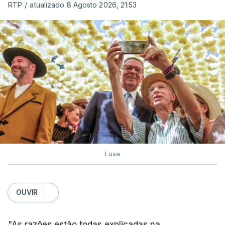
RTP
/
atualizado 8 Agosto 2026, 21:53
c/ Lusa
Lusa
OUVIR
"As razões estão todas explicadas na