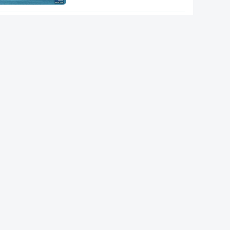
Conselho da Paz de Trump
emitiu contrato para construção
de base militar
Ataque ucraniano à Rússia com
número recorde de drones
Teerão anuncia acordo com
Omã sobre nova rota no estreito
de Ormuz
"Opções militares adicionais".
Míssil da Coreia do Norte
apontado ao Mar do Japão
DGS emite recomendações