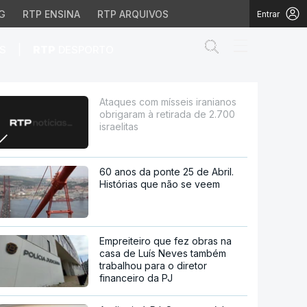
G
RTP ENSINA
RTP ARQUIVOS
Entrar
Abrir campo de
|
S
RTP
DESPORTO
retirada de 2.700 israe
Ataques com mísseis iranianos
obrigaram à retirada de 2.700
israelitas
60 anos da ponte 25 de Abril.
Histórias que não se veem
Empreiteiro que fez obras na
casa de Luís Neves também
trabalhou para o diretor
financeiro da PJ