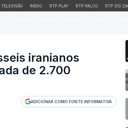
TELEVISÃO
RÁDIO
RTP PLAY
RTP PALCO
RTP ZIG ZA
026
EUROPA
MUNDO
OPINIÃO
VÍDEOS
ÁUDIO
s iranianos obrigaram à 
seis iranianos
rada de 2.700
ADICIONAR COMO FONTE INFORMATIVA