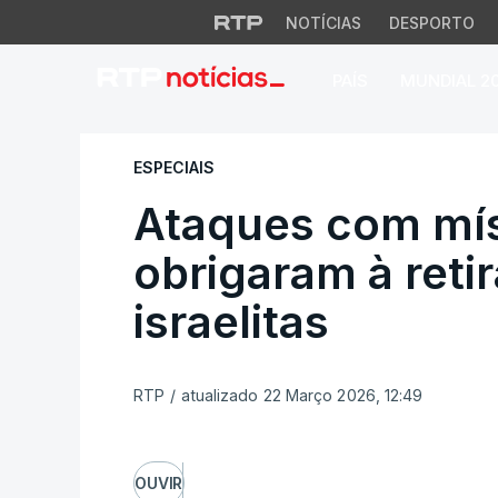
NOTÍCIAS
DESPORTO
PAÍS
MUNDIAL 2
Ataques com míssei
ESPECIAIS
Ataques com mís
obrigaram à reti
israelitas
RTP
/
atualizado 22 Março 2026, 12:49
OUVIR