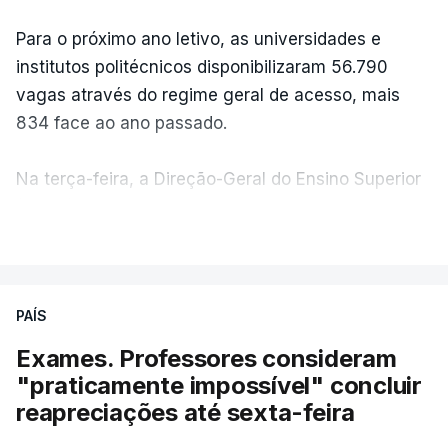
Para o próximo ano letivo, as universidades e
institutos politécnicos disponibilizaram 56.790
vagas através do regime geral de acesso, mais
834 face ao ano passado.
Na terça-feira, a Direção-Geral do Ensino Superior
(DGES) contabilizava já perto de 55 mil candidatos,
VER MAIS
ultrapassando o total de 49.595 inscritos na 1.ª
fase do concurso do ano passado.
PAÍS
No primeiro dia do concurso deste ano, apenas
304 alunos tinham apresentado candidatura, muito
Exames. Professores consideram
abaixo dos 10 mil que o tinham feito no primeiro dia
"praticamente impossível" concluir
do concurso do ano passado.
reapreciações até sexta-feira