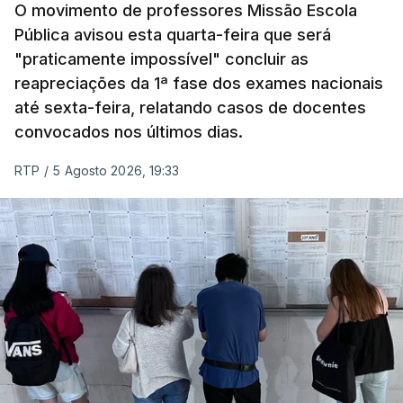
Pela primeira vez este ano, quase 300 mil exames
O movimento de professores Missão Escola
Pública avisou esta quarta-feira que será
nacionais do ensino secundário foram avaliados
"praticamente impossível" concluir as
em formato digital, mas o processo registou várias
reapreciações da 1ª fase dos exames nacionais
falhas técnicas, obrigando ao adiamento por
até sexta-feira, relatando casos de docentes
alguns dias da divulgação das notas.
convocados nos últimos dias.
RTP
/
5 Agosto 2026, 19:33