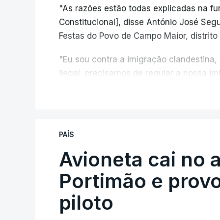
"As razões estão todas explicadas na f
Constitucional], disse António José Segur
Festas do Povo de Campo Maior, distrito 
"Eu sou contra a imigração clandestina,
ilegal, precisamos de regular a nossa i
fronteiras e nada disto é incompatível 
V
designadamente menores e crianças", a
António José Seguro mostrou dúvidas sob
PAÍS
criança.
Avioneta cai no
Portimão e prov
piloto