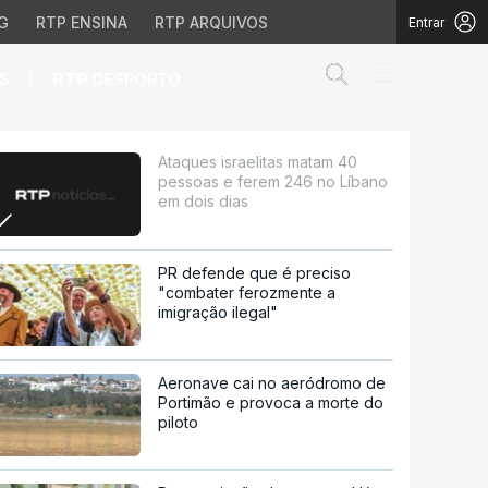
G
RTP ENSINA
RTP ARQUIVOS
Entrar
Abrir campo de
|
S
RTP
DESPORTO
rem 246 no Líbano em d
Ataques israelitas matam 40
pessoas e ferem 246 no Líbano
em dois dias
PR defende que é preciso
"combater ferozmente a
imigração ilegal"
Aeronave cai no aeródromo de
Portimão e provoca a morte do
piloto