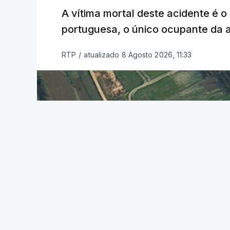
A vítima mortal deste acidente é o
ERRO
100
portuguesa, o único ocupante da
ERROR ON HTML5 MEDIA ELEMEN
ESTE CONTEÚDO ESTÁ NESTE MO
RTP
/
atualizado 8 Agosto 2026, 11:33
O Chega considerou "de uma enorme gra
República
de enviar para o Tribunal Cons
estrangeiros, sustentando tratar-se de "
Na sexta-feira, a Presidência da Repúbl
Tribunal Constitucional a fiscalização p