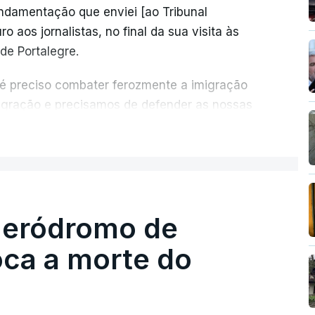
undamentação que enviei [ao Tribunal
o aos jornalistas, no final da sua visita às
de Portalegre.
 é preciso combater ferozmente a imigração
migração e precisamos de defender as nossas
com tratarmos com dignidade as pessoas,
ER MAIS
crescentou.
re se é garantido o superior interesse da
 aeródromo de
oca a morte do