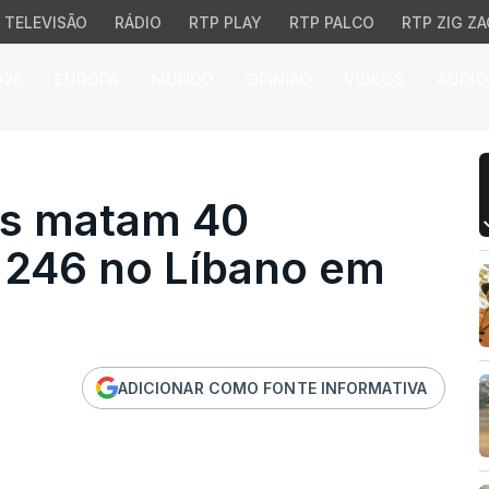
TELEVISÃO
RÁDIO
RTP PLAY
RTP PALCO
RTP ZIG ZA
026
EUROPA
MUNDO
OPINIÃO
VÍDEOS
ÁUDIO
s matam 40 pessoas e fe
tas matam 40
 246 no Líbano em
ADICIONAR COMO FONTE INFORMATIVA