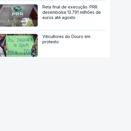
Reta final de execução. PRR
desembolsa 13.791 milhões de
euros até agosto
Viticultores do Douro em
protesto
"O rosto foi desfigurado".
Regime talibã inaugurou uma
nova era de mulheres
assassinadas
Milhares de escuteiros em
acampamento regional
Moledo é o "lugar de verão" de