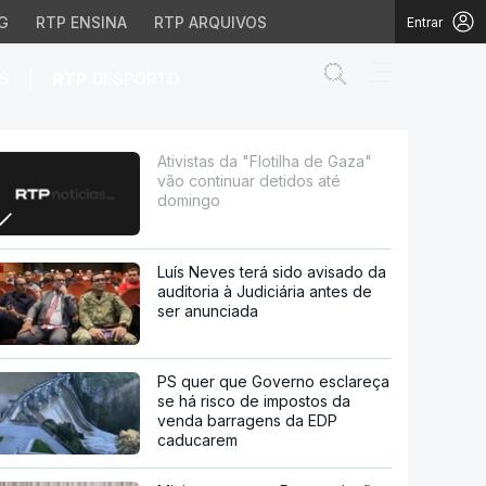
G
RTP ENSINA
RTP ARQUIVOS
Entrar
Abrir campo de
|
S
RTP
DESPORTO
uar detidos até domingo
Ativistas da "Flotilha de Gaza"
vão continuar detidos até
domingo
Luís Neves terá sido avisado da
auditoria à Judiciária antes de
ser anunciada
PS quer que Governo esclareça
se há risco de impostos da
venda barragens da EDP
caducarem