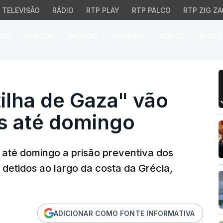
TELEVISÃO
RÁDIO
RTP PLAY
RTP PALCO
RTP ZIG ZA
026
EUROPA
MUNDO
OPINIÃO
VÍDEOS
ÁUDIO
ilha de Gaza" vão contin
tilha de Gaza" vão
os até domingo
m até domingo a prisão preventiva dos
" detidos ao largo da costa da Grécia,
ADICIONAR COMO FONTE INFORMATIVA