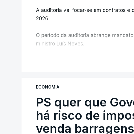
A auditoria vai focar-se em contratos e o
2026.
O período da auditoria abrange mandatos 
ministro Luís Neves.
A Judiciária confirma que foi o atual dir
V
ministra concordou.
Não há prazos fixados para a conclusão d
ECONOMIA
PS quer que Gov
Do início da polémica com a revelação d
Alentejo, feitas pelo mesmo empreiteiro 
há risco de impo
Judiciária (PJ) até aos últimos dias, e
venda barragens
inquéritos e averiguações aos seus manda