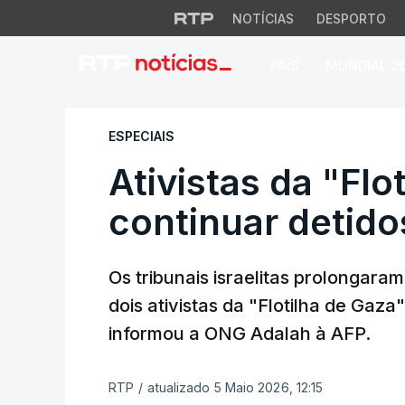
NOTÍCIAS
DESPORTO
PAÍS
MUNDIAL 2
Ativistas da "Flot
ESPECIAIS
Ativistas da "Flo
continuar detid
Os tribunais israelitas prolongara
dois ativistas da "Flotilha de Gaza
informou a ONG Adalah à AFP.
RTP
/
atualizado 5 Maio 2026, 12:15