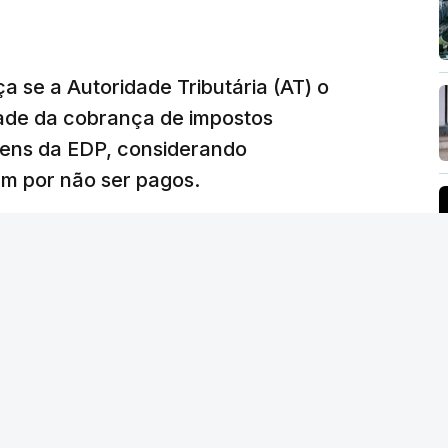
 topo das notícias.
 se a Autoridade Tributária (AT) o
dade da cobrança de impostos
 Luís Neves. Ministro nega favorecimento a
gens da EDP, considerando
m por não ser pagos.
silêncio de Luís Montenegro nas polémicas
26, 21:04
 da PJ nega que Construbarcelos tenha feito
e vive