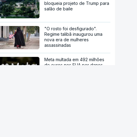
bloqueia projeto de Trump para
salão de baile
"O rosto foi desfigurado".
Regime talibã inaugurou uma
nova era de mulheres
assassinadas
Meta multada em 492 milhões
de euros nos EUA por danos
causados pelas redes sociais a
jovens
Modelo de IA da Meta invadiu
sistema de outra empresa de
forma autónoma
Ordem dos Médicos pede
avisos públicos para evitar
danos na visão no eclipse solar