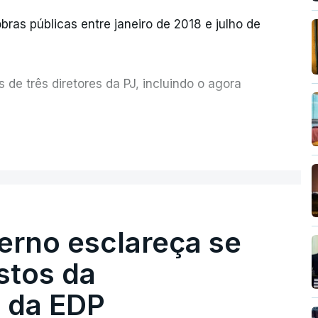
bras públicas entre janeiro de 2018 e julho de
de três diretores da PJ, incluindo o agora
etor quem sugeriu esta auditoria e que a
ER MAIS
esta avaliação à Polícia Judiciária.
erno esclareça se
e obras a título pessoal, numa propriedade no
contratado 17 vezes para obras na Polícia
stos da
m que até do Governo surgiram ordens para mais
 da EDP
tos à frente da polícia criminal, Luís Neves