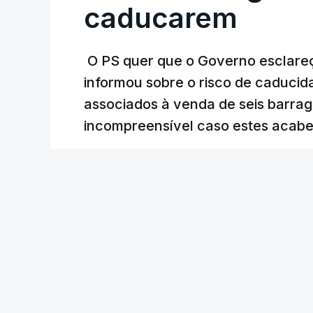
está há praticamente um mês sem sair do
caducarem
O PS quer que o Governo esclareça
ARTIGOS RELACIONADOS
informou sobre o risco de caduci
Nova polémica com
associados à venda de seis barra
construtora DST
incompreensível caso estes acabe
7 Agosto 2026, 20:28
Lusa
/
cerca de uma hora
Partidos criticam 
com Luís Neves
atualizado 7 Agosto 20
Diretor financeiro
obras na casa ond