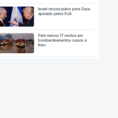
Israel recusa plano para Gaza
apoiado pelos EUA
Pelo menos 17 mortos em
bombardeamentos russos a
Kiev
Jordânia convoca chefes da
diplomacia de países árabes e
muçulmanos
Moradores de Marvila em
protesto contra despejo de
jovem com filhos menores
stale a aplicação
P Notícias
Sistema Volta. Restaurantes