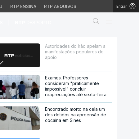
G
RTP ENSINA
RTP ARQUIVOS
Entrar
Abrir campo de
|
S
RTP
DESPORTO
es populares de apoio
Autoridades do Irão apelam a
manifestações populares de
apoio
Exames. Professores
consideram "praticamente
impossível" concluir
reapreciações até sexta-feira
Encontrado morto na cela um
dos detidos na apreensão de
cocaína em Sines