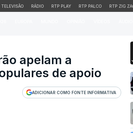
TELEVISÃO
RÁDIO
RTP PLAY
RTP PALCO
RTP ZIG ZA
026
EUROPA
MUNDO
OPINIÃO
VÍDEOS
ÁUDIO
ão apelam a manifestaçõ
rão apelam a
opulares de apoio
ADICIONAR COMO FONTE INFORMATIVA