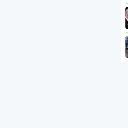
Newsletter
RTP
In
RT