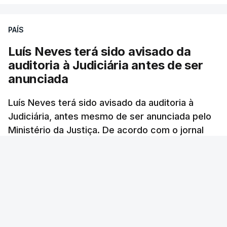
PAÍS
Luís Neves terá sido avisado da
auditoria à Judiciária antes de ser
anunciada
Luís Neves terá sido avisado da auditoria à
Judiciária, antes mesmo de ser anunciada pelo
Ministério da Justiça. De acordo com o jornal
Público, o governo admite desgaste, mas
mantém a confiança no ministro e aposta nas
investigações para preservar a PJ.
RTP Notícias
/
atualizado 8 Agosto 2026, 07:48