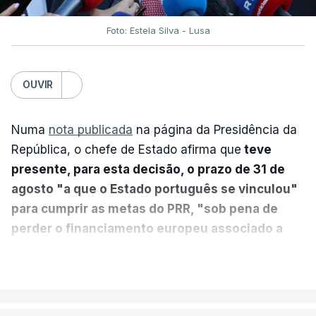
Foto: Estela Silva - Lusa
OUVIR
Numa
nota publicada
na página da Presidência da
República, o chefe de Estado afirma que
teve
presente, para esta decisão, o prazo de 31 de
agosto "a que o Estado português se vinculou"
para cumprir as metas do PRR, "sob pena de
perder o financiamento europeu associado a
essa reforma específica".
VER MAIS
António José Seguro entende que a reforma reúne
treze apoios sociais "num só" e pretende "tornar o