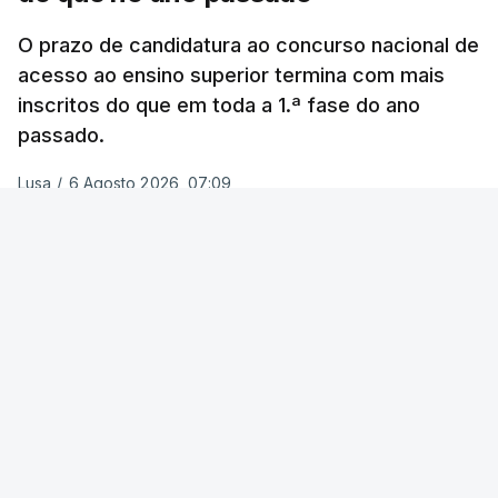
Na
Terceira
, na Praia da Vitória, o mau tempo
deixou o parque de campismo sem condições
O prazo de candidatura ao concurso nacional de
acesso ao ensino superior termina com mais
foram por isso realojadas 67 pessoas no parque de
inscritos do que em toda a 1.ª fase do ano
estacionamento da escola profissional, como
passado.
explicou à RTP Antena 1 Vânia Ferreira, presidente
da Câmara Municipal da Praia da Vitória.
Lusa
/
6 Agosto 2026, 07:09
ERRO
100
ERROR ON HTML5 MEDIA ELEMENT
ESTE CONTEÚDO ESTÁ NESTE
MOMENTO INDISPONÍVEL