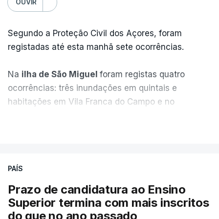
OUVIR
Segundo a Proteção Civil dos Açores, foram
registadas até esta manhã sete ocorrências.
Na
ilha de São Miguel
foram registas quatro
ocorrências: três inundações em quintais e
habitações em Vila Franca do Campo e no
Nordeste uma inundação numa casa.
VER MAIS
Em
São Jorge
houve duas: na freguesia da
Urzelina, no concelho de Velas, foi registada uma
PAÍS
inundação numa habitação e houve um
deslizamento de terras numa estrada nos Nortes,
Prazo de candidatura ao Ensino
que entretanto já foi parcialmente desobstruída.
Superior termina com mais inscritos
do que no ano passado