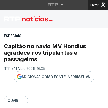
Entrar
Capitão no navio MV H
ESPECIAIS
Capitão no navio MV Hondius
agradece aos tripulantes e
passageiros
RTP
/
11 Maio 2026, 16:35
ADICIONAR COMO FONTE INFORMATIVA
OUVIR