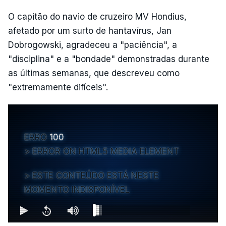
O capitão do navio de cruzeiro MV Hondius,
afetado por um surto de hantavírus, Jan
Dobrogowski, agradeceu a "paciência", a
"disciplina" e a "bondade" demonstradas durante
as últimas semanas, que descreveu como
"extremamente difíceis".
ERRO
100
ERROR ON HTML5 MEDIA ELEMENT
ESTE CONTEÚDO ESTÁ NESTE
MOMENTO INDISPONÍVEL