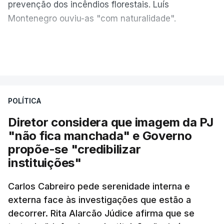
prevenção dos incêndios florestais. Luís
Montenegro ouviu-as "com naturalidade".
"Naturalmente que
nós ouvimos e
VER MAIS
compreendemos as observações que foram
feitas pelo presidente da República
. Mas, ao
mesmo tampo também
estamos a fazer nós
POLÍTICA
próprios um esforço muito grande nesta altura
para podermos atuar na prevenção e no
Diretor considera que imagem da PJ
combate aos incêndios
", afirmou Luís
"não fica manchada" e Governo
Montenegro em Fafe, à margem da inauguração de
propõe-se "credibilizar
uma Loja do Cidadão.
instituições"
Carlos Cabreiro pede serenidade interna e
No fim de semana, António José Seguro
externa face às investigações que estão a
afirmou que tem transmitido a necessidade
decorrer. Rita Alarcão Júdice afirma que se
de se melhorar "a prevenção e a capacidade