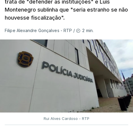
trata de "defender as instituições" e Luís
de resposta” no combate aos incêndios e
Montenegro sublinha que "seria estranho se não
lembrou que o relatório da Comissão Técnica
houvesse fiscalização".
Independente, que avaliou os incêndios de
agosto do ano passado, conclui que “muito
2 min.
Filipe Alexandre Gonçalves - RTP
/
ficou por fazer depois dos relatórios
anteriores, dos incêndios de 2017”.
Montenegro frisou ainda que
"este ano temos o
maior dispositivo especial de combater a
incêndios rurais de sempre"
e salientou as
parcerias com os países que colaboram no
Mecanismo Europeu de Proteção Civil.
Rui Alves Cardoso - RTP
ERRO
100
ERROR ON HTML5 MEDIA ELEMENT