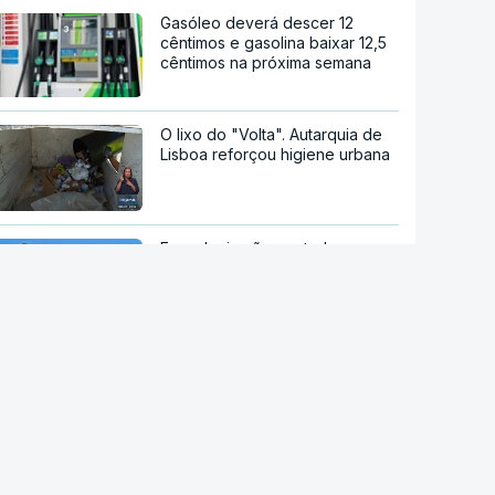
Gasóleo deverá descer 12
cêntimos e gasolina baixar 12,5
cêntimos na próxima semana
O lixo do "Volta". Autarquia de
Lisboa reforçou higiene urbana
Espanha impõe controlos
fronteiriços a viajantes
provenientes de Itália
Ruanda em negociações para
receber migrantes deportados
de países europeus
stale a aplicação
Ceuta. Espanha espera
P Notícias
transferir menores para o