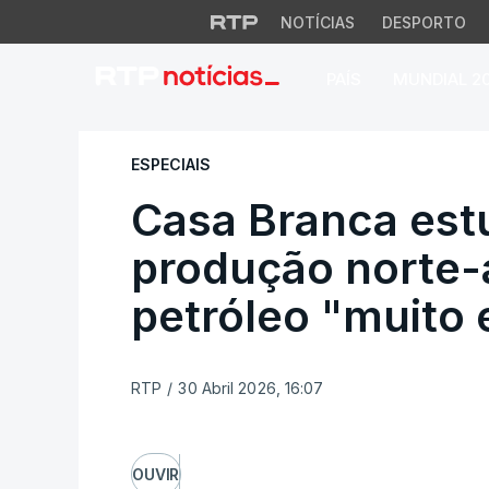
NOTÍCIAS
DESPORTO
PAÍS
MUNDIAL 2
Casa Branca estud
ESPECIAIS
Casa Branca est
produção norte-
petróleo "muito
RTP
/
30 Abril 2026, 16:07
OUVIR