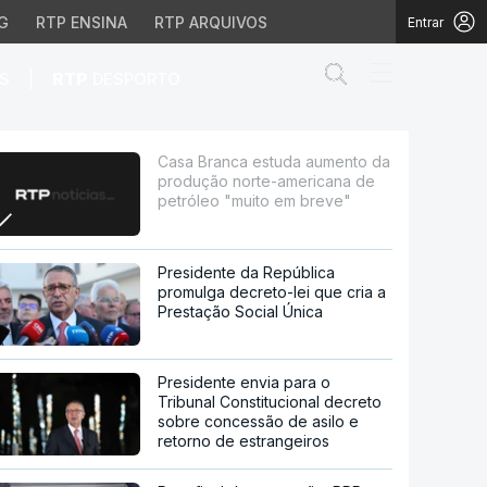
G
RTP ENSINA
RTP ARQUIVOS
Entrar
Abrir campo de
|
S
RTP
DESPORTO
norte-americana de pe
Casa Branca estuda aumento da
produção norte-americana de
petróleo "muito em breve"
Presidente da República
promulga decreto-lei que cria a
Prestação Social Única
Presidente envia para o
Tribunal Constitucional decreto
sobre concessão de asilo e
retorno de estrangeiros