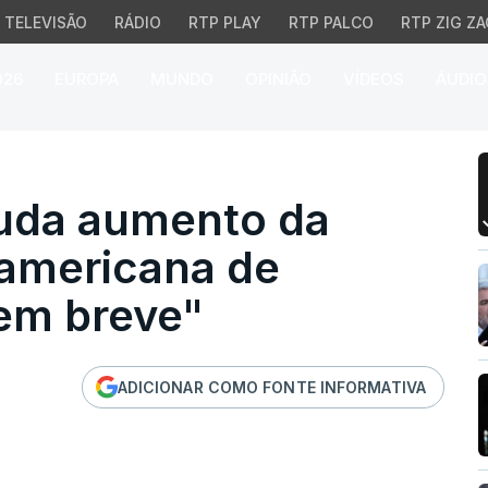
TELEVISÃO
RÁDIO
RTP PLAY
RTP PALCO
RTP ZIG ZA
026
EUROPA
MUNDO
OPINIÃO
VÍDEOS
ÁUDIO
a aumento da produção 
uda aumento da
americana de
 em breve"
ADICIONAR COMO FONTE INFORMATIVA