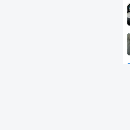
Newsletter
RTP
In
RT