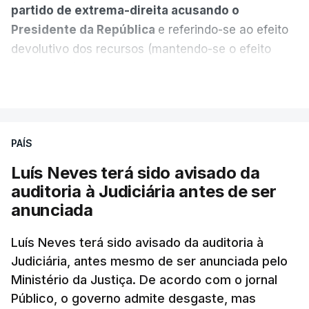
partido de extrema-direita acusando o
Presidente da República
e referindo-se ao efeito
devolutivo dos recursos (mantendo-se o efeito
suspensivo) e o aumento do prazo para detenção
VER MAIS
em centro de acolhimento temporário.
Chega refere ainda que Seguro tem reservas
PAÍS
quanto à possibilidade de expulsar do país
cidadãos adultos em situação ilegal, se
Luís Neves terá sido avisado da
tiverem filhos menores.
auditoria à Judiciária antes de ser
anunciada
“Com esta acção de Seguro, sendo atingido o
prazo de 60 dias, os imigrantes terão que ser
Luís Neves terá sido avisado da auditoria à
Judiciária, antes mesmo de ser anunciada pelo
libertados,
ainda que os seus pedidos de asilo
Ministério da Justiça. De acordo com o jornal
tenham sido rejeitados pelas autoridades
Público, o governo admite desgaste, mas
competentes”, referem.