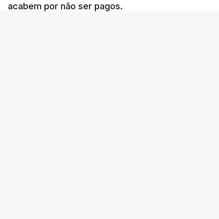
acabem por não ser pagos.
Lusa
/
8 Agosto 2026, 07:36
Foto: Movimento Terra de Miranda
OUVIR