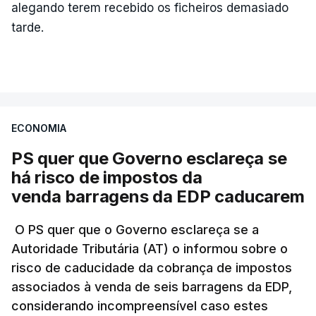
alegando terem recebido os ficheiros demasiado
7 Agosto 2026, 20:28
tarde.
Partidos criticam silêncio de
Luís Montenegro nas
polémicas com Luís Neves
atualizado 7 Agosto 2026, 21:04
ECONOMIA
PS quer que Governo esclareça se
Diretor financeiro da PJ
nega que Construbarcelos
há risco de impostos da
tenha feito obras na casa
venda barragens da EDP caducarem
onde vive
atualizado 7 Agosto 2026, 15:56
O PS quer que o Governo esclareça se a
Autoridade Tributária (AT) o informou sobre o
Auditoria à PJ foi pedida por
risco de caducidade da cobrança de impostos
atual diretor
associados à venda de seis barragens da EDP,
atualizado 7 Agosto 2026, 20:20
considerando incompreensível caso estes