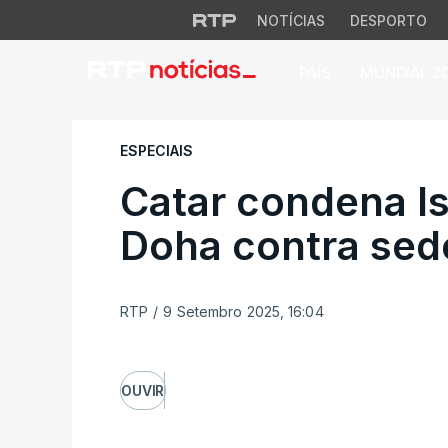
NOTÍCIAS
DESPORTO
PAÍS
MUNDIAL 2
Catar condena Isr
ESPECIAIS
Catar condena Is
Doha contra se
RTP
/
9 Setembro 2025, 16:04
OUVIR