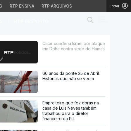
G
RTP ENSINA
RTP ARQUIVOS
Entrar
Abrir campo de
|
S
RTP
DESPORTO
 contra sede do Hamas
Catar condena Israel por ataque
em Doha contra sede do Hamas
60 anos da ponte 25 de Abril.
Histórias que não se veem
Empreiteiro que fez obras na
casa de Luís Neves também
trabalhou para o diretor
financeiro da PJ