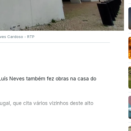
Alves Cardoso - RTP
 Luís Neves também fez obras na casa do
al, que cita vários vizinhos deste alto
ue assumiu a responsabilidade de sugerir as
ER MAIS