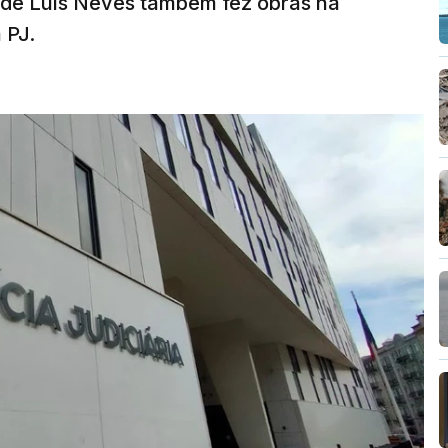
a de Luís Neves também fez obras na
 PJ.