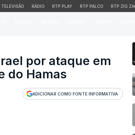
TELEVISÃO
RÁDIO
RTP PLAY
RTP PALCO
RTP ZIG ZA
026
EUROPA
MUNDO
OPINIÃO
VÍDEOS
ÁUDIO
ael por ataque em Doha
rael por ataque em
de do Hamas
ADICIONAR COMO FONTE INFORMATIVA