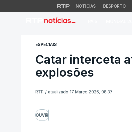
NOTÍCIAS
DESPORTO
PAÍS
MUNDIAL 2
Catar interceta at
ESPECIAIS
Catar interceta 
explosões
RTP
/
atualizado 17 Março 2026, 08:37
OUVIR