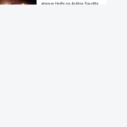
ataque Huthi na Arábia Saudita
Trump nega escassez de armas
nos EUA
Tribunal de Recurso dos EUA
bloqueia projeto de Trump para
salão de baile
"O rosto foi desfigurado".
Regime talibã inaugurou uma
nova era de mulheres
assassinadas
Meta multada em 492 milhões
de euros nos EUA por danos
causados pelas redes sociais a