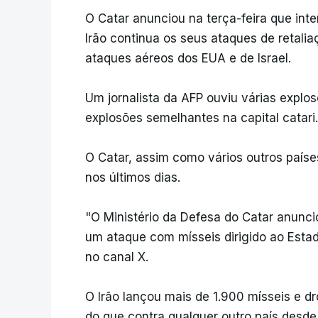
O Catar anunciou na terça-feira que in
Irão continua os seus ataques de retali
ataques aéreos dos EUA e de Israel.
Um jornalista da AFP ouviu várias explo
explosões semelhantes na capital catari.
O Catar, assim como vários outros paíse
nos últimos dias.
"O Ministério da Defesa do Catar anunc
um ataque com mísseis dirigido ao Estad
no canal X.
O Irão lançou mais de 1.900 mísseis e d
do que contra qualquer outro país desde 