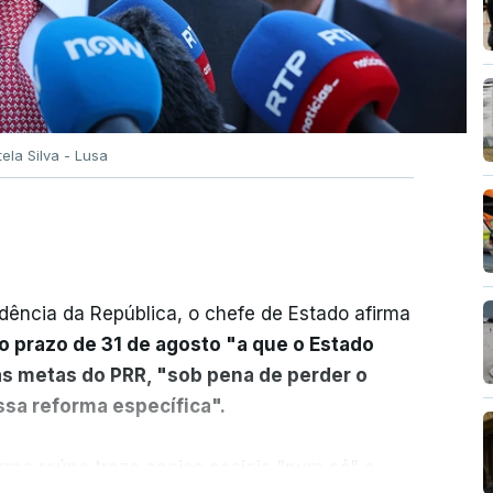
tela Silva - Lusa
dência da República, o chefe de Estado afirma
o prazo de 31 de agosto "a que o Estado
as metas do PRR, "sob pena de perder o
sa reforma específica".
rma reúne treze apoios sociais "num só" e