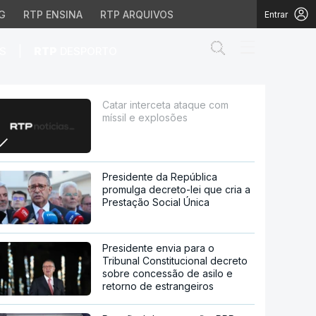
G
RTP ENSINA
RTP ARQUIVOS
Entrar
Abrir campo de
|
S
RTP
DESPORTO
sões
Catar interceta ataque com
míssil e explosões
Presidente da República
promulga decreto-lei que cria a
Prestação Social Única
Presidente envia para o
Tribunal Constitucional decreto
sobre concessão de asilo e
retorno de estrangeiros