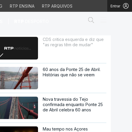
G
RTP ENSINA
RTP ARQUIVOS
Entrar
Abrir campo de
|
S
RTP
DESPORTO
s têm de mudar"
CDS critica esquerda e diz que
"as regras têm de mudar"
60 anos da Ponte 25 de Abril.
Histórias que não se veem
Nova travessia do Tejo
confirmada enquanto Ponte 25
de Abril celebra 60 anos
Mau tempo nos Açores