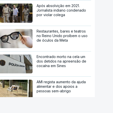
Após absolvição em 2021.
Jornalista indiano condenado
por violar colega
Restaurantes, bares e teatros
no Reino Unido proíbem o uso
de óculos da Meta
Encontrado morto na cela um
dos detidos na apreensão de
cocaína em Sines
AMI regista aumento da ajuda
alimentar e dos apoios a
pessoas sem-abrigo
Estreia hoje "Playback", o filme
sobre a vida do cantor Carlos