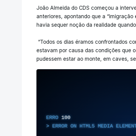
João Almeida do CDS começou a interve
anteriores, apontando que a “imigraçã
havia sequer noção da realidade quando
“Todos os dias éramos confrontados com
estavam por causa das condições que o 
pudessem estar ao monte, em caves, se
ERRO
100
ERROR ON HTML5 MEDIA ELEMEN